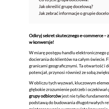
Jak określić grupę docelową?
Jak zebrać informacje o grupie docel
Odkryj sekret skutecznego e-commerce – z
w konwersje!
W miarę postępu handlu elektronicznego p
docierania do klientów na całym świecie.
granicami geograficznymi. Ta otwartość i
potencjał, przynosi również ze sobą zwięk
W obliczu tych wyzwań, kluczowym element
głębokie zrozumienie potrzeb i oczekiwań 
grupy odbiorców
jest nie tylko fundamen
podstawą do budowania długotrwałych rela
zainteresowania w rzeczywiste konwersje.