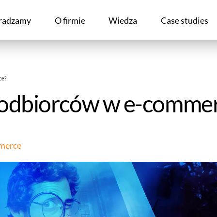
radzamy
O firmie
Wiedza
Case studies
ce?
ę odbiorców w e-comme
merce