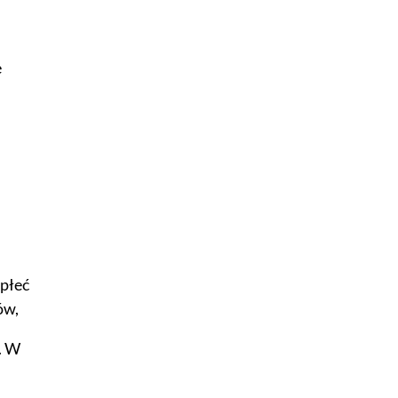
e
 płeć
ów,
. W