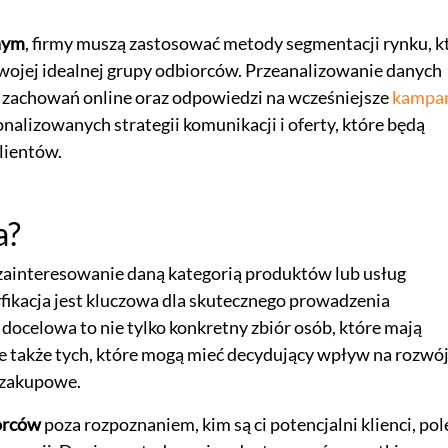
nym
, firmy muszą zastosować metody segmentacji rynku, k
swojej idealnej grupy odbiorców. Przeanalizowanie danych
 zachowań online oraz odpowiedzi na wcześniejsze
kampa
alizowanych strategii komunikacji i oferty, które będą
lientów.
a?
 zainteresowanie daną kategorią produktów lub usług
fikacja jest kluczowa dla skutecznego prowadzenia
 docelowa to nie tylko konkretny zbiór osób, które mają
ale także tych, które mogą mieć decydujący wpływ na rozwó
 zakupowe.
iorców
poza rozpoznaniem, kim są ci potencjalni klienci, pol