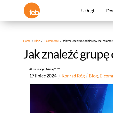
Skip
to
Usługi
Do
content
Home
/
Blog
/
E-commerce
/
Jak znaleźć grupę odbiorców w e-commer
Jak znaleźć grup
Aktualizacja:
14
maj
2026
17
lipiec
2024
Konrad Róg
Blog
,
E-com