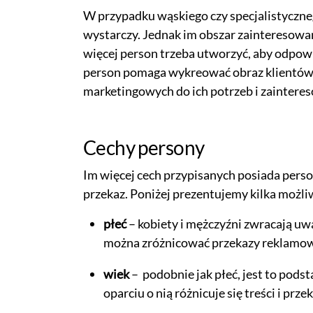
W przypadku wąskiego czy specjalistyczneg
wystarczy. Jednak im obszar zainteresowań
więcej person trzeba utworzyć, aby odpow
person pomaga wykreować obraz klientów 
marketingowych do ich potrzeb i zaintere
Cechy persony
Im więcej cech przypisanych posiada perso
przekaz. Poniżej prezentujemy kilka możli
płeć
– kobiety i mężczyźni zwracają uw
można zróżnicować przekazy reklamowe,
wiek
– podobnie jak płeć, jest to pods
oparciu o nią różnicuje się treści i pr