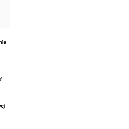
nie
y
ej