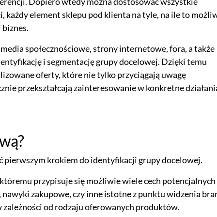
eferencji. Dopiero wtedy można dostosować wszystkie
 każdy element sklepu pod klienta na tyle, na ile to możli
 biznes.
k media społecznościowe, strony internetowe, fora, a także
entyfikację i segmentację grupy docelowej. Dzięki temu
zowane oferty, które nie tylko przyciągają uwagę
cznie przekształcają zainteresowanie w konkretne działani
ową?
pierwszym krokiem do identyfikacji grupy docelowej.
 któremu przypisuje się możliwie wiele cech potencjalnych
, nawyki zakupowe, czy inne istotne z punktu widzenia bra
ć w zależności od rodzaju oferowanych produktów.