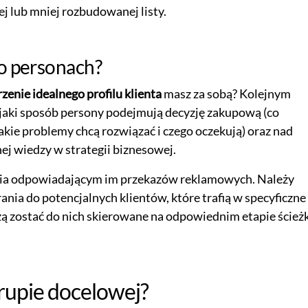
j lub mniej rozbudowanej listy.
 o personach?
zenie idealnego profilu klienta
masz za sobą? Kolejnym
 jaki sposób persony podejmują decyzję zakupową (co
kie problemy chcą rozwiązać i czego oczekują) oraz nad
j wiedzy w strategii biznesowej.
ia odpowiadającym im przekazów reklamowych. Należy
rania do potencjalnych klientów, które trafią w specyficzne
szą zostać do nich skierowane na odpowiednim etapie ścieżk
grupie docelowej?