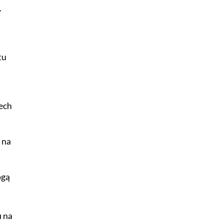
.
tu
ech
 na
ogą
u na