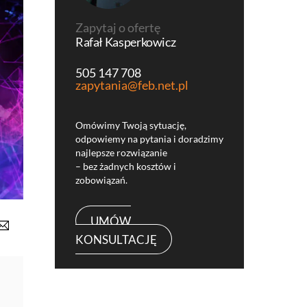
Zapytaj o ofertę
Rafał Kasperkowicz
505 147 708
zapytania@feb.net.pl
Omówimy Twoją sytuację,
odpowiemy na pytania i doradzimy
najlepsze rozwiązanie
– bez żadnych kosztów i
zobowiązań.
UMÓW
KONSULTACJĘ