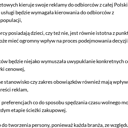
towych kieruje swoje reklamy do odbiorców z całej Polski
y usługi będzie wymagała kierowania do odbiorców z
populacji,
cy posiadają dzieci, czy też nie, jest równie istotna z punk
może mieć ogromny wpływ na proces podejmowania decyzji
ów będzie niejako wymuszała uwypuklanie konkretnych c
yki cenowej,
 stanowisko czy zakres obowiązków również mają wpływ
reści reklam,
i preferencjach co do sposobu spędzania czasu wolnego m
dym etapie ścieżki zakupowej.
p do tworzenia persony, ponieważ każda branża, ze względ