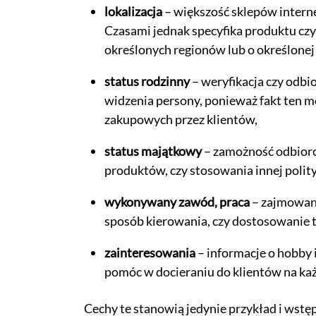
lokalizacja
– większość sklepów interne
Czasami jednak specyfika produktu cz
określonych regionów lub o określonej 
status rodzinny
– weryfikacja czy odbior
widzenia persony, ponieważ fakt ten 
zakupowych przez klientów,
status majątkowy
– zamożność odbiorc
produktów, czy stosowania innej polit
wykonywany zawód, praca
– zajmowane
sposób kierowania, czy dostosowanie t
zainteresowania
– informacje o hobby 
pomóc w docieraniu do klientów na każ
Cechy te stanowią jedynie przykład i wstę