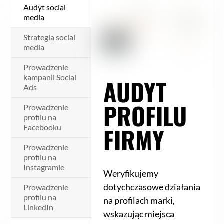
Audyt social
media
Strategia social
media
Prowadzenie
kampanii Social
AUDYT
Ads
PROFILU
Prowadzenie
profilu na
FIRMY
Facebooku
Prowadzenie
profilu na
Instagramie
Weryfikujemy
dotychczasowe działania
Prowadzenie
profilu na
na profilach marki,
LinkedIn
wskazując miejsca