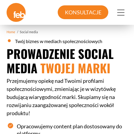
Skip
to
Me
KONSULTACJE
content
Home
/
Social media
Twój biznes w mediach społecznościowych
PROWADZENIE SOCIAL
MEDIA
TWOJEJ MARKI
Przejmujemy opiekę nad Twoimi profilami
społecznościowymi, zmieniając je w wizytówkę
budującą wiarygodność marki. Skupiamy się na
rozwijaniu zaangażowanej społeczności wokół
produktu!
Opracowujemy content plan dostosowany do
platformy