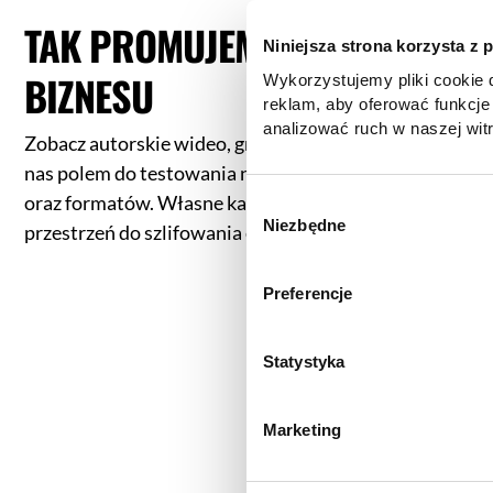
TAK PROMUJEMY FABRYKĘ E-
Niniejsza strona korzysta z 
BIZNESU
Wykorzystujemy pliki cookie d
reklam, aby oferować funkcje
analizować ruch w naszej witr
Zobacz autorskie wideo, grafiki i posty, będące dla
korzystasz z naszej witryny,
nas polem do testowania najnowszych trendów
zgody, udostępniamy partne
oraz formatów. Własne kanały traktujemy jako
reklamowym i analitycznym. 
W
informacje z innymi danymi o
Niezbędne
y
przestrzeń do szlifowania estetyki i skuteczności!
uzyskanymi podczas korzysta
b
informacje dotyczące przetw
ó
Preferencje
znajdą Państwo klikając w pon
r
do
Polityki cookies
,
Prefere
z
(zestawienie poszczególnych
g
Statystyka
prywatności
.
o
d
Marketing
y