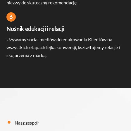
niezwykle skuteczną rekomendację.
Icon
label
Nośnik edukacji i relacji
Używamy social mediów do edukowania Klientów na
wszystkich etapach lejka konwersji, kształtujemy relacje i
skojarzenia z marką.
Nasz zespół