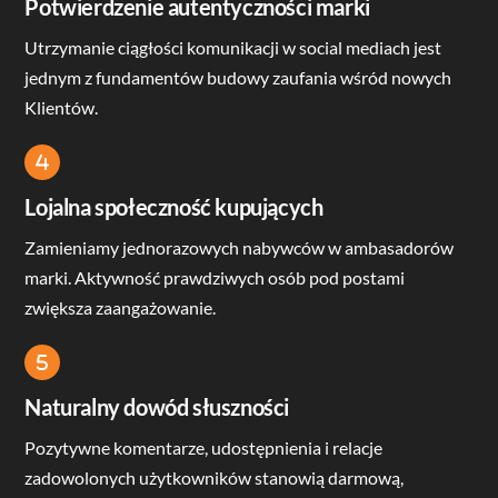
label
Potwierdzenie autentyczności marki
Utrzymanie ciągłości komunikacji w social mediach jest
jednym z fundamentów budowy zaufania wśród nowych
Klientów.
Icon
label
Lojalna społeczność kupujących
Zamieniamy jednorazowych nabywców w ambasadorów
marki. Aktywność prawdziwych osób pod postami
zwiększa zaangażowanie.
Icon
label
Naturalny dowód słuszności
Pozytywne komentarze, udostępnienia i relacje
zadowolonych użytkowników stanowią darmową,