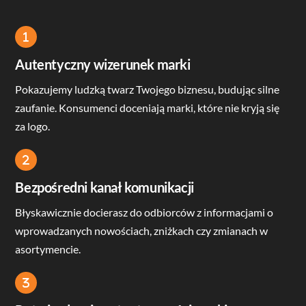
Icon
label
Autentyczny wizerunek marki
Pokazujemy ludzką twarz Twojego biznesu, budując silne
zaufanie. Konsumenci doceniają marki, które nie kryją się
za logo.
Icon
label
Bezpośredni kanał komunikacji
Błyskawicznie docierasz do odbiorców z informacjami o
wprowadzanych nowościach, zniżkach czy zmianach w
asortymencie.
Icon