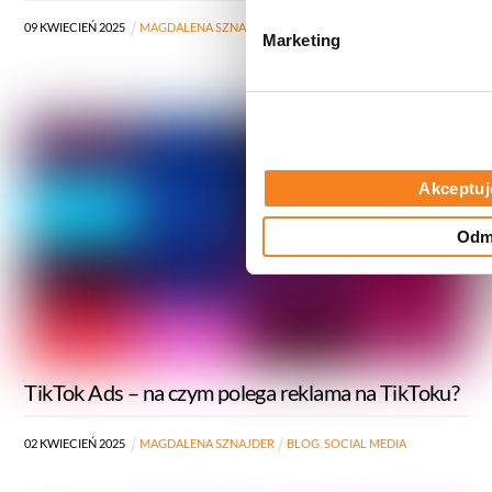
d
09
KWIECIEŃ
2025
MAGDALENA SZNAJDER
BLOG
,
SOCIAL MEDIA
Marketing
y
Akceptuj
Odm
TikTok Ads – na czym polega reklama na TikToku?
02
KWIECIEŃ
2025
MAGDALENA SZNAJDER
BLOG
,
SOCIAL MEDIA