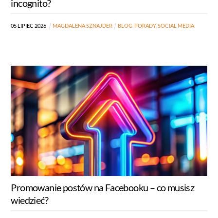
incognito?
05
LIPIEC
2026
MAGDALENA SZNAJDER
BLOG
,
PORADY
,
SOCIAL MEDIA
Promowanie postów na Facebooku – co musisz
wiedzieć?