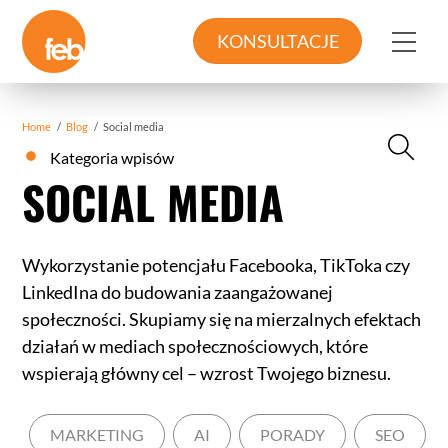
Skip
to
Me
KONSULTACJE
content
Home
/
Blog
/
Social media
Kategoria wpisów
SOCIAL MEDIA
Wykorzystanie potencjału Facebooka, TikToka czy
LinkedIna do budowania zaangażowanej
społeczności. Skupiamy się na mierzalnych efektach
działań w mediach społecznościowych, które
wspierają główny cel – wzrost Twojego biznesu.
MARKETING
AI
PORADY
SEO