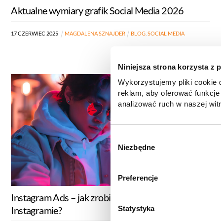
Aktualne wymiary grafik Social Media 2026
17
CZERWIEC
2025
MAGDALENA SZNAJDER
BLOG
,
SOCIAL MEDIA
Niniejsza strona korzysta z 
Wykorzystujemy pliki cookie d
reklam, aby oferować funkcje
analizować ruch w naszej witr
korzystasz z naszej witryny,
zgody, udostępniamy partne
reklamowym i analitycznym. 
W
informacje z innymi danymi o
Niezbędne
y
uzyskanymi podczas korzysta
b
informacje dotyczące przetw
ó
Preferencje
znajdą Państwo klikając w pon
r
do
Polityki cookies
,
Prefere
Instagram Ads – jak zrobić reklamę na
z
(zestawienie poszczególnych
g
Statystyka
Instagramie?
prywatności
.
o