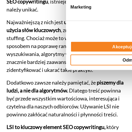
SEO copywritingu
, istnieje kilka pułapek, których
d
Marketing
należy unikać.
y
Najważniejszą z nich jest
unikanie nadmiernego
użycia słów kluczowych
, znane też jako keyword
stuffing. Chociaż może to wydawać się skutecznym
sposobem na poprawę rankingu w wynikach
Akceptuj
wyszukiwania, algorytmy wyszukiwarek są teraz
Odm
znacznie bardziej zaawansowane – mogą
zidentyfikować i ukarać takie praktyki.
Dodatkowo zawsze należy pamiętać, że
piszemy dla
ludzi, a nie dla algorytmów.
Dlatego treść powinna
być przede wszystkim wartościowa, interesująca i
czytelna dla naszych odbiorców. Używanie LSI nie
powinno zakłócać naturalności i płynności treści.
LSI to kluczowy element SEO copywritingu,
który