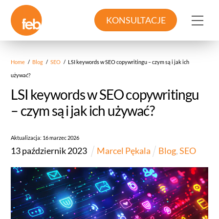
Skip
to
Me
KONSULTACJE
content
Home
/
Blog
/
SEO
/
LSI keywords w SEO copywritingu – czym są i jak ich
używać?
LSI keywords w SEO copywritingu
– czym są i jak ich używać?
Aktualizacja:
16
marzec
2026
13
październik
2023
Marcel Pękala
Blog
,
SEO