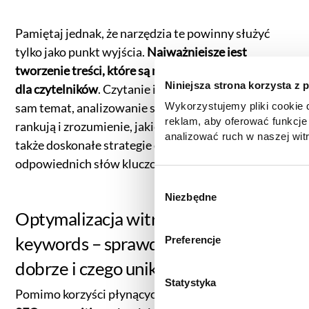
Pamiętaj jednak, że narzędzia te powinny służyć
tylko jako punkt wyjścia.
Najważniejsze jest
tworzenie treści, które są naturalne i wartościowe
Niniejsza strona korzysta z 
dla czytelników
. Czytanie innych artykułów na ten
Wykorzystujemy pliki cookie d
sam temat, analizowanie słów kluczowych, na które
reklam, aby oferować funkcje
rankują i zrozumienie, jakie są powiązane tematy, to
analizować ruch w naszej witr
także doskonałe strategie do identyfikacji
korzystasz z naszej witryny,
odpowiednich słów kluczowych LSI.
zgody, udostępniamy partne
reklamowym i analitycznym. 
W
informacje z innymi danymi o
Niezbędne
y
uzyskanymi podczas korzysta
Optymalizacja witryny pod LSI
b
informacje dotyczące przetw
ó
keywords – sprawdź, jak robić to
Preferencje
znajdą Państwo klikając w pon
r
do
Polityki cookies
,
Prefere
dobrze i czego unikać
z
(zestawienie poszczególnych
g
Statystyka
prywatności
.
Pomimo korzyści płynących z zastosowania
LSI w
o