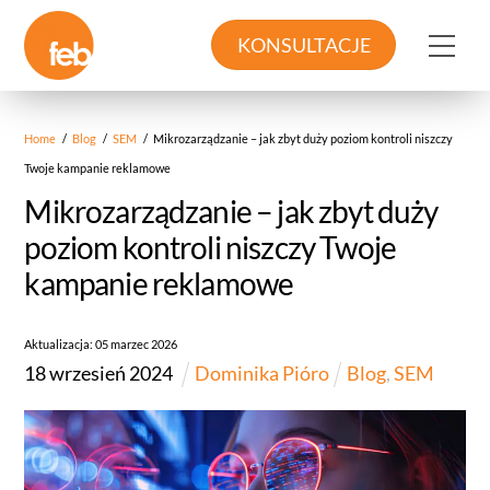
Skip
to
Me
KONSULTACJE
content
Home
/
Blog
/
SEM
/
Mikrozarządzanie – jak zbyt duży poziom kontroli niszczy
Twoje kampanie reklamowe
Mikrozarządzanie – jak zbyt duży
poziom kontroli niszczy Twoje
kampanie reklamowe
Aktualizacja:
05
marzec
2026
18
wrzesień
2024
Dominika Pióro
Blog
,
SEM