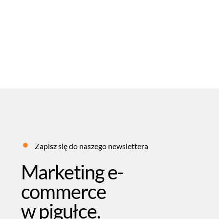
Pozycjonowanie WordPress – poradnik SEO
20
LIPIEC
2026
MARCEL PĘKALA
BLOG
,
PORADY
,
SEO
Zapisz się do naszego newslettera
Marketing e-
commerce
w pigułce.