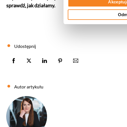
Akceptuj
sprawdź, jak działamy.
Odm
Udostępnij
Autor artykułu