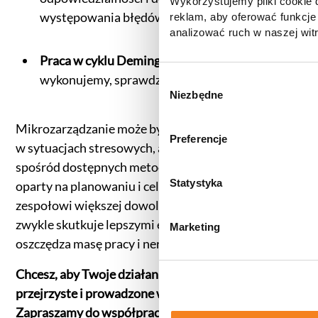
Wykorzystujemy pliki cookie d
występowania błędów.
reklam, aby oferować funkcje
analizować ruch w naszej witr
korzystasz z naszej witryny,
Praca w cyklu Deminga (PDCA)
– planujemy,
zgody, udostępniamy partne
wykonujemy, sprawdzamy, poprawiamy.
reklamowym i analitycznym. 
W
informacje z innymi danymi o
Niezbędne
y
uzyskanymi podczas korzysta
b
informacje dotyczące przetw
Mikrozarządzanie może być automatyczną reakcją
ó
Preferencje
znajdą Państwo klikając w pon
w sytuacjach stresowych, ale rzadko jest najlepszą
r
do
Polityki cookies
,
Prefere
spośród dostępnych metod. Przejście na system
z
(zestawienie poszczególnych
g
Statystyka
oparty na planowaniu i celach, a także przekazanie
prywatności
.
o
zespołowi większej dowolności w ich realizacji
d
zwykle skutkuje lepszymi efektami, a przy tym
Marketing
y
oszczędza masę pracy i nerwów.
Chcesz, aby Twoje działania marketingowe były
przejrzyste i prowadzone w jasno określony sposób?
Zapraszamy do współpracy!
Skontaktuj się z nami
i