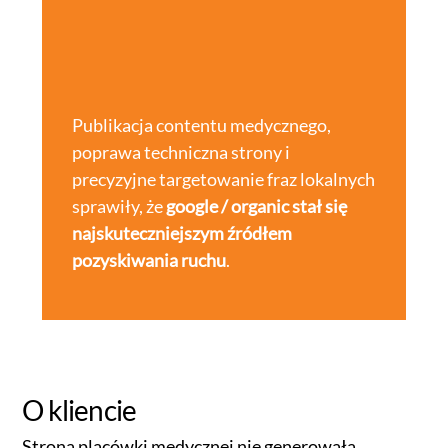
Publikacja contentu medycznego,
poprawa techniczna strony i
precyzyjne targetowanie fraz lokalnych
sprawiły, że
google / organic stał się
najskuteczniejszym źródłem
pozyskiwania ruchu
.
O kliencie
Strona placówki medycznej nie generowała