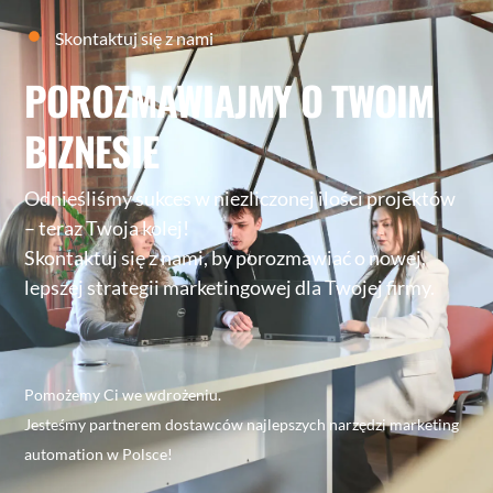
Skontaktuj się z nami
POROZMAWIAJMY O TWOIM
BIZNESIE
Odnieśliśmy sukces w niezliczonej ilości projektów
– teraz Twoja kolej!
Skontaktuj się z nami, by porozmawiać o nowej,
lepszej strategii marketingowej dla Twojej firmy.
Pomożemy Ci we wdrożeniu.
Jesteśmy partnerem dostawców najlepszych narzędzi marketing
automation w Polsce!