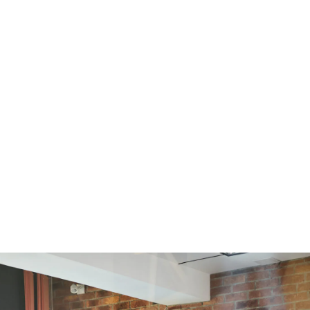
Case study – branża fitness, sklep sportowy
28
STYCZEŃ
2026
CASE STUDY – POZYCJONOWANIE