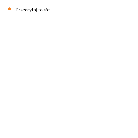
Przeczytaj także
+2080
Case study – branża rowerowa, sklep z rowerami
27
MARZEC
2026
CASE STUDY – POZYCJONOWANIE
1900%