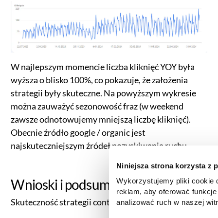
W najlepszym momencie liczba kliknięć YOY była
wyższa o blisko 100%, co pokazuje, że założenia
strategii były skuteczne. Na powyższym wykresie
można zauważyć sezonowość fraz (w weekend
zawsze odnotowujemy mniejszą liczbę kliknięć).
Obecnie źródło google / organic jest
najskuteczniejszym źródeł pozyskiwania ruchu.
Niniejsza strona korzysta z 
Wnioski i podsumowanie
Wykorzystujemy pliki cookie d
reklam, aby oferować funkcje
Skuteczność strategii content-first:
analizować ruch w naszej witr
korzystasz z naszej witryny,