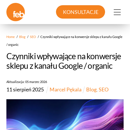
Skip
to
Me
KONSULTACJE
content
Home
/
Blog
/
SEO
/
Czynniki wpływające na konwersje sklepu z kanału Google
/ organic
Czynniki wpływające na konwersje
sklepu z kanału Google / organic
Aktualizacja:
05
marzec
2026
11
sierpień
2025
Marcel Pękala
Blog
,
SEO