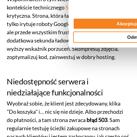
kontekście technicznego
SEO
– wydajność jest
krytyczna. Strona, która ładuje się 10 sekund, nie
tylko irytuje roboty Google (słabe
Core Web Vitals
),
Akceptuj
ale przede wszystkim frustruje klienta. Każda
Odm
dodatkowa sekunda ładowania to procentowo
wyższy wskaźnik porzuceń. Skompresuj zdjęcia,
zoptymalizuj kod, zainwestuj w dobry hosting.
Niedostępność serwera i
niedziałające funkcjonalności
Wyobraź sobie, że klient jest zdecydowany, klika
"Do koszyka" i… nic się nie dzieje. Albo przechodzi
do płatności, a tam strona zwraca
błąd 503
. Sam
regularnie testuję ścieżki zakupowe na stronach
naszych klientów i jestem zaskoczony, jak często coś