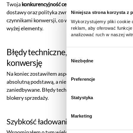
Twoja
konkurencyjność cenowa
, koszty i szybkość
dostawy oraz polityka zwrotów są równie istotnymi
Niniejsza strona korzysta z 
czynnikami konwersji, co wszystkie wymienione
Wykorzystujemy pliki cookie d
wyżej elementy.
reklam, aby oferować funkcje
analizować ruch w naszej witr
korzystasz z naszej witryny,
zgody, udostępniamy partne
Błędy techniczne, które zabijają
reklamowym i analitycznym. 
W
konwersję
informacje z innymi danymi o
Niezbędne
y
uzyskanymi podczas korzysta
b
Na koniec zostawiłem aspekty, które powinny być
informacje dotyczące przetw
ó
Preferencje
znajdą Państwo klikając w pon
absolutną podstawą, a niestety często są
r
do
Polityki cookies
,
Prefere
zaniedbywane. Błędy techniczne to bezpośrednie
z
(zestawienie poszczególnych
blokery sprzedaży.
g
Statystyka
prywatności
.
o
d
Marketing
y
Szybkość ładowania strony
Wspominałem o tym wielokrotnie, chociażby w