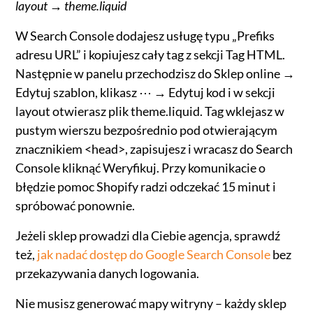
layout → theme.liquid
W Search Console dodajesz usługę typu „Prefiks
adresu URL” i kopiujesz cały tag z sekcji Tag HTML.
Następnie w panelu przechodzisz do Sklep online →
Edytuj szablon, klikasz ⋯ → Edytuj kod i w sekcji
layout otwierasz plik theme.liquid. Tag wklejasz w
pustym wierszu bezpośrednio pod otwierającym
znacznikiem <head>, zapisujesz i wracasz do Search
Console kliknąć Weryfikuj. Przy komunikacie o
błędzie pomoc Shopify radzi odczekać 15 minut i
spróbować ponownie.
Jeżeli sklep prowadzi dla Ciebie agencja, sprawdź
też,
jak nadać dostęp do Google Search Console
bez
przekazywania danych logowania.
Nie musisz generować mapy witryny – każdy sklep