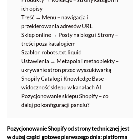
ich opisy
Treść → Menu – nawigacja i
przekierowania adresów URL
Sklep online → Posty na blogu i Strony –
treści poza katalogiem
Szablon robots.txt.liquid
Ustawienia → Metapola i metaobiekty –
ukrywanie stron przed wyszukiwarką
Shopify Catalog i Knowledge Base –
widoczność sklepu w kanałach AI
Pozycjonowanie sklepu Shopify – co
dalej po konfiguracji panelu?
Pozycjonowanie Shopify od strony technicznej jest
w dużej części gotowe pierwszego dnia: platforma