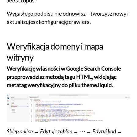
JetOctopus.
Wygasłego podpisu nie odnowisz – tworzysz nowy i
aktualizujesz konfigurację crawlera.
Weryfikacja domeny i mapa
witryny
Weryfikację własności w Google Search Console
przeprowadzisz metodą tagu HTML, wklejając
metatag weryfikacyjny do pliku theme.liquid.
Sklep online → Edytuj szablon → ⋯ → Edytuj kod →