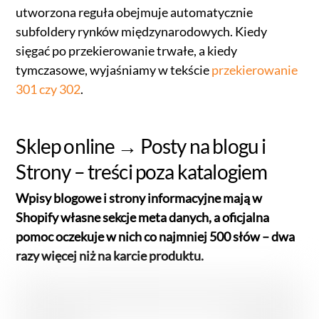
utworzona reguła obejmuje automatycznie
subfoldery rynków międzynarodowych. Kiedy
sięgać po przekierowanie trwałe, a kiedy
tymczasowe, wyjaśniamy w tekście
przekierowanie
301 czy 302
.
Sklep online → Posty na blogu i
Strony – treści poza katalogiem
Wpisy blogowe i strony informacyjne mają w
Shopify własne sekcje meta danych, a oficjalna
pomoc oczekuje w nich co najmniej 500 słów – dwa
razy więcej niż na karcie produktu.