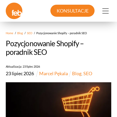
Skip
to
Me
KONSULTACJE
content
Home
/
Blog
/
SEO
/
Pozycjonowanie Shopify – poradnik SEO
Pozycjonowanie Shopify –
poradnik SEO
Aktualizacja:
23
lipiec
2026
23
lipiec
2026
Marcel Pękala
Blog
,
SEO