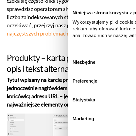
czeka się często kilka tygodni. Stan indeksacji
sprawdzisz operatorem site:twojadomena.pl, a gdy
Niniejsza strona korzysta z 
liczba zaindeksowanych stron odbiega od
Wykorzystujemy pliki cookie d
oczekiwań, przejrzyj nasz przewodnik po
reklam, aby oferować funkcje
najczęstszych problemach z indeksacją witryny
.
analizować ruch w naszej witr
korzystasz z naszej witryny,
zgody, udostępniamy partne
Produkty – karta produktu: tytuł,
reklamowym i analitycznym. 
W
informacje z innymi danymi o
Niezbędne
y
opis i tekst alternatywny
uzyskanymi podczas korzysta
b
informacje dotyczące przetw
ó
Tytuł wpisany na karcie produktu staje się
Preferencje
znajdą Państwo klikając w pon
r
jednocześnie nagłówkiem H1, tagiem title i
do
Polityki cookies
,
Prefere
z
(zestawienie poszczególnych
końcówką adresu URL – jedno pole ustawia trzy
g
Statystyka
prywatności
.
najważniejsze elementy on-page.
o
d
Marketing
y