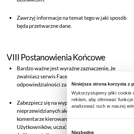
Zawrzyj informacje na temat tego w jaki sposób
będa przetwarzne dane.
VIII Postanowienia Końcowe
Bardzo ważne jest wyraźne zaznaczenie, że
zwalniasz serwis Facebook lub Instagram z
odpowiedzialności za konkurs.
Niniejsza strona korzysta z 
Wykorzystujemy pliki cookie d
reklam, aby oferować funkcje
Zabezpiecz się na wypadek nieprzyjemnych i
analizować ruch w naszej witr
nieprzewidzianych akcji, takich jak obraźliwe
korzystasz z naszej witryny,
komentarze kierowane w stronę innych
zgody, udostępniamy partne
reklamowym i analitycznym. 
Użytkowników, uczuć religijnych czy innych.
W
informacje z innymi danymi o
Niezbędne
y