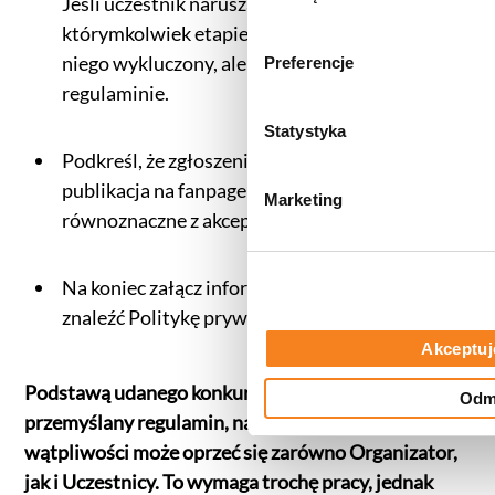
Jeśli uczestnik narusza regulamin na
uzyskanymi podczas korzysta
b
którymkolwiek etapie konkursu może zostać z
informacje dotyczące przetw
ó
niego wykluczony, ale powinno to wybrzmieć w
Preferencje
znajdą Państwo klikając w pon
r
regulaminie.
do
Polityki cookies
,
Prefere
z
(zestawienie poszczególnych
g
Statystyka
prywatności
.
o
Podkreśl, że zgłoszenie się do konkursu (czyli
d
publikacja na fanpage pracy konkursowej) jest
Marketing
y
równoznaczne z akceptacją regulaminu.
Na koniec załącz informację, gdzie można
znaleźć Politykę prywatności (link).
Akceptuj
Podstawą udanego konkursu jest dobrze
Odm
przemyślany regulamin, na którym w razie
wątpliwości może oprzeć się zarówno Organizator,
jak i Uczestnicy. To wymaga trochę pracy, jednak