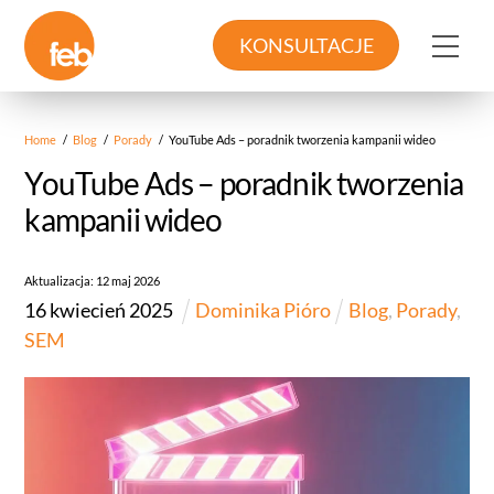
Skip
to
Me
KONSULTACJE
content
Home
/
Blog
/
Porady
/
YouTube Ads – poradnik tworzenia kampanii wideo
YouTube Ads – poradnik tworzenia
kampanii wideo
Aktualizacja:
12
maj
2026
16
kwiecień
2025
Dominika Pióro
Blog
,
Porady
,
SEM