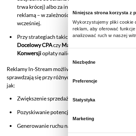
trwa krócej) albo za interakcję użytkownika z
Niniejsza strona korzysta z 
reklamą – w zależności od tego, co nastąpi
Wykorzystujemy pliki cookie d
wcześniej.
reklam, aby oferować funkcje
analizować ruch w naszej witr
Przy strategiach takich jak
Docelowy CPM,
korzystasz z naszej witryny,
Docelowy CPA
czy
Maksymalizacja Liczby
zgody, udostępniamy partne
Konwersji
opłaty naliczane są za wyświetlenia.
reklamowym i analitycznym. 
W
informacje z innymi danymi o
Niezbędne
y
Reklamy In-Stream możliwe do pominięcia
uzyskanymi podczas korzysta
b
informacje dotyczące przetw
sprawdzają się przy różnych celach kampanii, takich
ó
Preferencje
znajdą Państwo klikając w pon
jak:
r
do
Polityki cookies
,
Prefere
z
(zestawienie poszczególnych
Zwiększenie sprzedaży,
g
Statystyka
prywatności
.
o
Pozyskiwanie potencjalnych klientów,
d
Marketing
y
Generowanie ruchu na stronie internetowej,