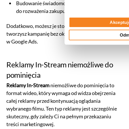
Budowanie świadomości marki lub zachęcanie
do rozważenia zakupu.
Akceptuj
Dodatkowo, możesz je stosować nawet wtedy, gdy
tworzysz kampanię bez określania konkretnego celu
Odm
w Google Ads.
Reklamy In-Stream niemożliwe do
pominięcia
Reklamy In-Stream
niemożliwe do pominięcia to
format wideo, który wymaga od widza obejrzenia
całej reklamy przed kontynuacją oglądania
wybranego filmu. Ten typ reklamy jest szczególnie
skuteczny, gdy zależy Ci na pełnym przekazaniu
treści marketingowej.