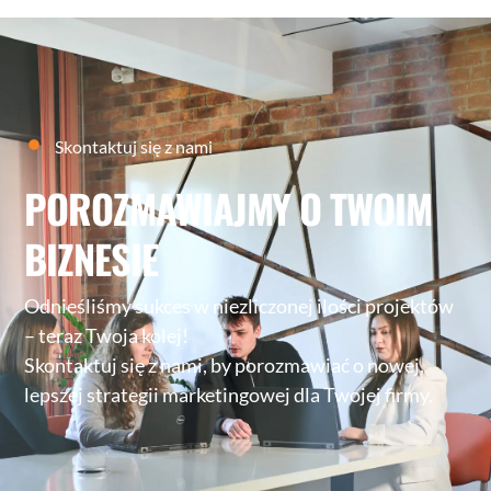
Skontaktuj się z nami
POROZMAWIAJMY O TWOIM
BIZNESIE
Odnieśliśmy sukces w niezliczonej ilości projektów
– teraz Twoja kolej!
Skontaktuj się z nami, by porozmawiać o nowej,
lepszej strategii marketingowej dla Twojej firmy.