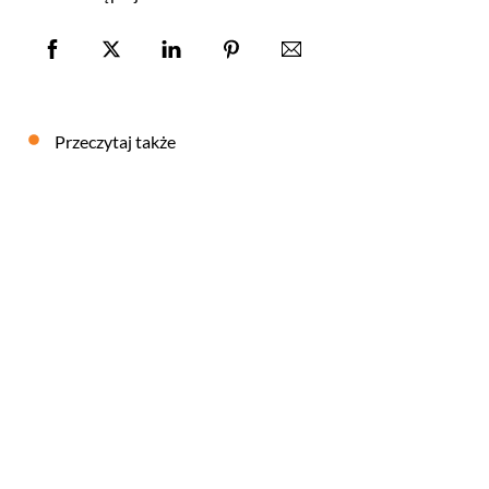
Przeczytaj także
+2080
Case study – branża rowerowa, sklep z rowerami