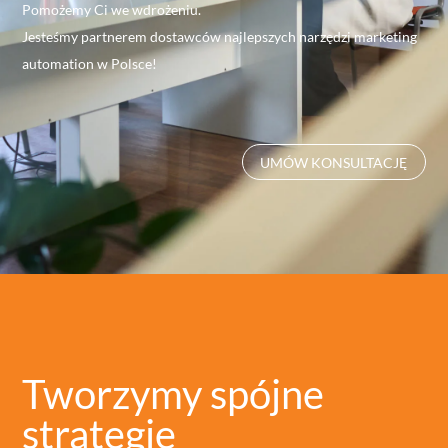
Pomożemy Ci we wdrożeniu.
Jesteśmy partnerem dostawców najlepszych narzędzi marketing
automation w Polsce!
UMÓW KONSULTACJĘ
Tworzymy spójne
strategie