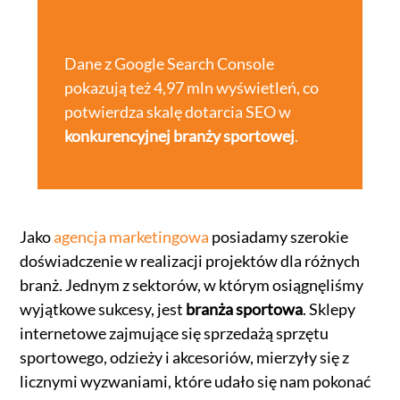
Dane z Google Search Console
pokazują też 4,97 mln wyświetleń, co
potwierdza skalę dotarcia SEO w
konkurencyjnej branży sportowej
.
Jako
agencja marketingowa
posiadamy szerokie
doświadczenie w realizacji projektów dla różnych
branż. Jednym z sektorów, w którym osiągnęliśmy
wyjątkowe sukcesy, jest
branża sportowa
. Sklepy
internetowe zajmujące się sprzedażą sprzętu
sportowego, odzieży i akcesoriów, mierzyły się z
licznymi wyzwaniami, które udało się nam pokonać