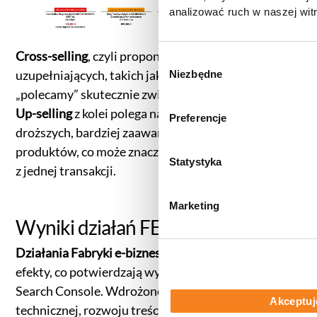
analizować ruch w naszej witr
korzystasz z naszej witryny,
zgody, udostępniamy partne
Cross-selling
, czyli proponowanie produktów
reklamowym i analitycznym. 
W
uzupełniających, takich jak „inni kupili również” lub
informacje z innymi danymi o
Niezbędne
y
uzyskanymi podczas korzysta
„polecamy” skutecznie zwiększa wartość koszyka.
b
informacje dotyczące przetw
ó
Up-selling
z kolei polega na prezentowaniu
Preferencje
znajdą Państwo klikając w pon
r
droższych, bardziej zaawansowanych wersji
do
Polityki cookies
,
Prefere
z
produktów, co może znacząco zwiększyć przychody
(zestawienie poszczególnych
g
Statystyka
prywatności
.
z jednej transakcji.
o
d
Marketing
y
Wyniki działań FEB
Działania Fabryki e-biznesu
przyniosły znaczące
efekty, co potwierdzają wyniki uzyskane w Google
Search Console. Wdrożone strategie optymalizacji
Akceptuj
technicznej, rozwoju treści oraz link building