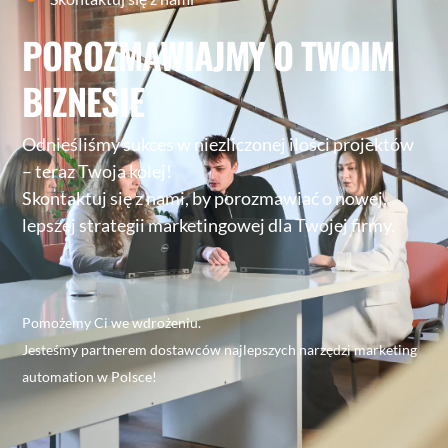
POROZMAWIAJMY O TWOIM
BIZNESIE
Odnieśliśmy sukces w niezliczonej ilości projektów
– teraz Twoja kolej!
Skontaktuj się z nami, by porozmawiać o nowej,
lepszej strategii marketingowej dla Twojej firmy.
Pomożemy Ci we wdrożeniu.
Jesteśmy partnerem dostawców najlepszych narzędzi marketing
automation w Polsce!