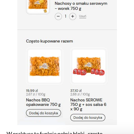
W praktyce tę funkcję pełnią bloki „często