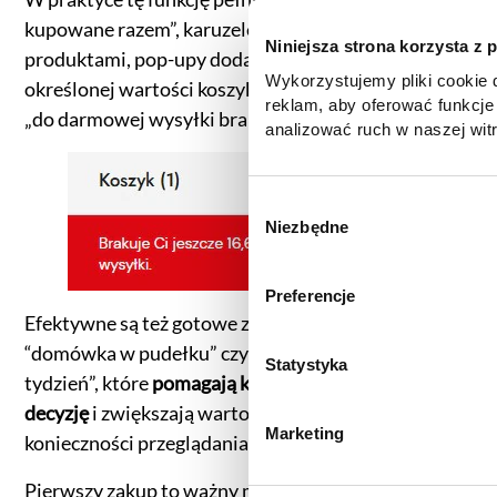
kupowane razem”, karuzele z polecanymi
Niniejsza strona korzysta z 
produktami, pop-upy dodające rabaty przy
Wykorzystujemy pliki cookie d
określonej wartości koszyka lub komunikaty typu
reklam, aby oferować funkcje
„do darmowej wysyłki brakuje Ci tylko 10 zł”.
analizować ruch w naszej witr
korzystasz z naszej witryny,
zgody, udostępniamy partne
reklamowym i analitycznym. 
W
informacje z innymi danymi o
Niezbędne
y
uzyskanymi podczas korzysta
b
informacje dotyczące przetw
ó
Preferencje
znajdą Państwo klikając w pon
r
Efektywne są też gotowe zestawy, w stylu
do
Polityki cookies
,
Prefere
z
(zestawienie poszczególnych
“domówka w pudełku” czy “zdrowa paczka na
g
Statystyka
prywatności
.
tydzień”, które
pomagają klientowi podjąć szybką
o
decyzję
i zwiększają wartość zamówienia bez
d
Marketing
konieczności przeglądania całego sklepu.
y
Pierwszy zakup to ważny moment – ale to