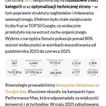
Od strony
SEO
skupiliśmy się na
rozbudowie treści
kategorii
oraz
optymalizacji technicznej strony
– w
tym poprawie struktury nagłówków i linkowania
wewnętrznego. Efektem było stałe zwiększanie
liczby fraz w TOP10 Google, co widocznie
przełożyło się na wzrost ruchu organicznego.
Wykres z narzędzia Senuto pokazuje ponad 80%
wzrost widoczności w wynikach wyszukiwania od
października 2023 do czerwca 2025.
Równolegle prowadziliśmy
kampanie reklamowe w
Google Ads
. Kluczowe okazały się kampanie typu
Performance Max, które odpowiadały za większość
konwersji i przychodów. W maju 2025 odnotowano