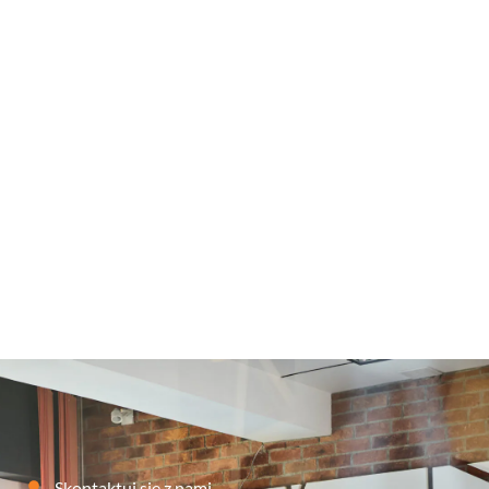
Case study – branża fitness, sklep sportowy
28
STYCZEŃ
2026
CASE STUDY – POZYCJONOWANIE
Skontaktuj się z nami