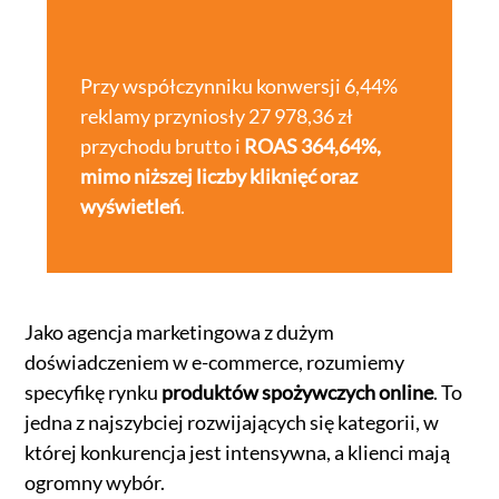
Przy współczynniku konwersji 6,44%
reklamy przyniosły 27 978,36 zł
przychodu brutto i
ROAS 364,64%,
mimo niższej liczby kliknięć oraz
wyświetleń
.
Jako agencja marketingowa z dużym
doświadczeniem w e-commerce, rozumiemy
specyfikę rynku
produktów spożywczych online
. To
jedna z najszybciej rozwijających się kategorii, w
której konkurencja jest intensywna, a klienci mają
ogromny wybór.