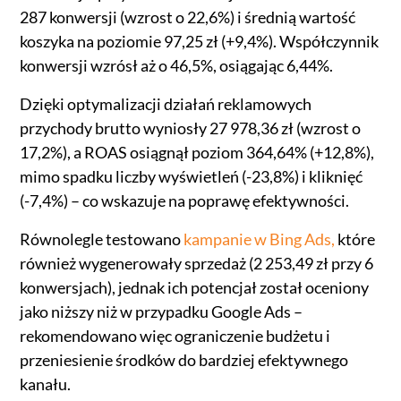
287 konwersji (wzrost o 22,6%) i średnią wartość
koszyka na poziomie 97,25 zł (+9,4%). Współczynnik
konwersji wzrósł aż o 46,5%, osiągając 6,44%.
Dzięki optymalizacji działań reklamowych
przychody brutto wyniosły 27 978,36 zł (wzrost o
17,2%), a ROAS osiągnął poziom 364,64% (+12,8%),
mimo spadku liczby wyświetleń (-23,8%) i kliknięć
(-7,4%) – co wskazuje na poprawę efektywności.
Równolegle testowano
kampanie w Bing Ads,
które
również wygenerowały sprzedaż (2 253,49 zł przy 6
konwersjach), jednak ich potencjał został oceniony
jako niższy niż w przypadku Google Ads –
rekomendowano więc ograniczenie budżetu i
przeniesienie środków do bardziej efektywnego
kanału.