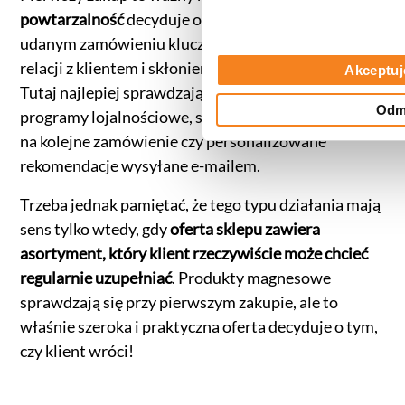
powtarzalność
decyduje o
rentowności
sklepu. Po
udanym zamówieniu kluczowe staje się utrzymanie
relacji z klientem i skłonienie go do kolejnych wizyt.
Akceptuj
Tutaj najlepiej sprawdzają się
działania retencyjne
:
Odm
programy lojalnościowe, systemy punktowe, rabaty
na kolejne zamówienie czy personalizowane
rekomendacje wysyłane e-mailem.
Trzeba jednak pamiętać, że tego typu działania mają
sens tylko wtedy, gdy
oferta sklepu zawiera
asortyment, który klient rzeczywiście może chcieć
regularnie uzupełniać
. Produkty magnesowe
sprawdzają się przy pierwszym zakupie, ale to
właśnie szeroka i praktyczna oferta decyduje o tym,
czy klient wróci!