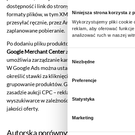
dostępność i link do strony. Google obsługuje różne
Niniejsza strona korzysta z 
formaty plików, w tym XML i CSV. Dane można
przesyłać ręcznie, przez Arkusze Google lub
Wykorzystujemy pliki cookie d
reklam, aby oferować funkcje
zaplanowane pobieranie.
analizować ruch w naszej witr
korzystasz z naszej witryny,
Po dodaniu pliku produktowego należy połączyć
zgody, udostępniamy partne
Google Merchant Center
z kontem Google Ads, co
reklamowym i analitycznym. 
W
umożliwia zarządzanie kampaniami produktowymi.
informacje z innymi danymi o
Niezbędne
y
W Google Ads można ustawić budżet kampanii,
uzyskanymi podczas korzysta
b
informacje dotyczące przetw
określić stawki za kliknięcie oraz zoptymalizować
ó
Preferencje
znajdą Państwo klikając w pon
grupowanie produktów. Google Shopping działa na
r
do
Polityki cookies
,
Prefere
zasadzie aukcji CPC – reklamy pojawiają się w
z
(zestawienie poszczególnych
g
Statystyka
wyszukiwarce w zależności od wysokości stawki i
prywatności
.
o
jakości oferty.
d
Marketing
y
Autorska porównywarka cen