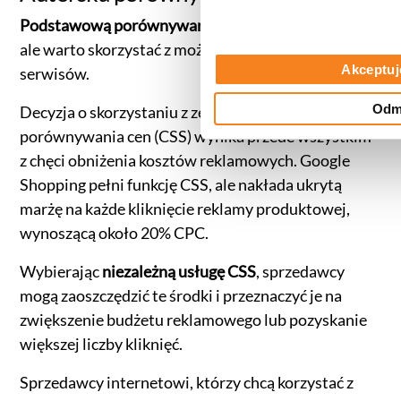
Podstawową porównywarką jest Google Shopping
,
ale warto skorzystać z możliwości zewnętrznych
Akceptuj
serwisów.
Odm
Decyzja o skorzystaniu z zewnętrznej usługi
porównywania cen (CSS) wynika przede wszystkim
z chęci obniżenia kosztów reklamowych. Google
Shopping pełni funkcję CSS, ale nakłada ukrytą
marżę na każde kliknięcie reklamy produktowej,
wynoszącą około 20% CPC.
Wybierając
niezależną usługę CSS
, sprzedawcy
mogą zaoszczędzić te środki i przeznaczyć je na
zwiększenie budżetu reklamowego lub pozyskanie
większej liczby kliknięć.
Sprzedawcy internetowi, którzy chcą korzystać z