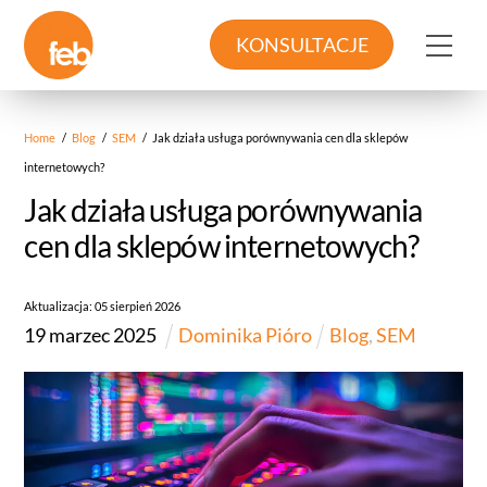
Skip
to
Me
KONSULTACJE
content
Home
/
Blog
/
SEM
/
Jak działa usługa porównywania cen dla sklepów
internetowych?
Jak działa usługa porównywania
cen dla sklepów internetowych?
Aktualizacja:
05
sierpień
2026
19
marzec
2025
Dominika Pióro
Blog
,
SEM