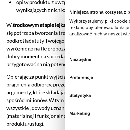
opisy produktu z uwzględnieniem cech oraz
wynikających z nich korzyści.
Niniejsza strona korzysta z 
Wykorzystujemy pliki cookie d
W
środkowym etapie lejka sprzedażowego
pojawia
reklam, aby oferować funkcje
się potrzeba tworzenia treści produktowych. Mają
analizować ruch w naszej witr
podkreślać atuty Twojego rozwiązania oraz
korzystasz z naszej witryny,
zgody, udostępniamy partne
wyróżnić go na tle propozycji konkurencji. To nie jest
reklamowym i analitycznym. 
W
dobry moment na sprzedaż, ale najlepszy, by
informacje z innymi danymi o
Niezbędne
y
przygotować na nią potencjalnego Klienta.
uzyskanymi podczas korzysta
b
informacje dotyczące przetw
ó
Obierając za punkt wyjścia unikalne potrzeby i
Preferencje
znajdą Państwo klikając w pon
r
pragnienia odbiorcy, prezentujesz konkretne
do
Polityki cookies
,
Prefere
z
(zestawienie poszczególnych
argumenty, które składają go, by wybrał Ciebie
g
Statystyka
prywatności
.
spośród milionów. W tym celu publikujesz
o
wszystkie „dowody uznania” świadczące o wartości
d
Marketing
(materialnej i funkcjonalnej) Twojego
y
produktu/usługi.