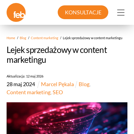
Skip
to
Me
KONSULTACJE
content
Home
/
Blog
/
Content marketing
/
Lejek sprzedażowy w content marketingu
Lejek sprzedażowy w content
marketingu
Aktualizacja:
12
maj
2026
28
maj
2024
Marcel Pękala
Blog
,
Content marketing
,
SEO