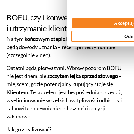
BOFU, czyli konwersja, zakup
Akceptuj
i utrzymanie klienta
Odm
Na tym
końcowym etapie lejka
szczególnie ważne
będą dowody uznania – recenzje i testymoniale
(szczególnie video).
Ostatni będą pierwszymi. Wbrew pozorom BOFU
nie jest dnem, ale
szczytem lejka sprzedażowego
–
miejscem, gdzie potencjalny kupujący staje się
Klientem. Teraz celem jest bezpośrednia sprzedaż,
wyeliminowanie wszelkich wątpliwości odbiorcy i
całkowite zapewnienie o słuszności decyzji
zakupowej.
Jak go zrealizować?