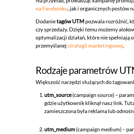
Na przykład, prowadząc kampanię promuj
na Facebooku
, jak i organicznych postów 
Dodanie
tagów UTM
pozwala rozróżnić, k
czy sprzedaży. Dzięki temu możemy alokować
optymalizacji działań, które nie spełniaj
przemyślanej
strategii marketingowej
.
Rodzaje parametrów U
Większość narzędzi służących do tagowan
utm_source
(campaign source) – paramet
gdzie użytkownik kliknął nasz link. Tut
zamieszczona była reklama lub odnośn
utm_medium
(campaign medium) – para