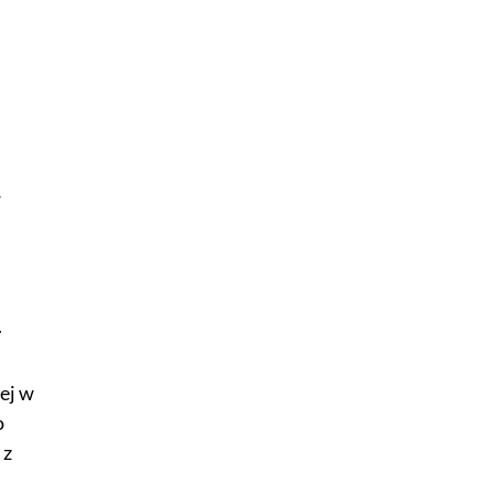
w
.
ej w
o
 z