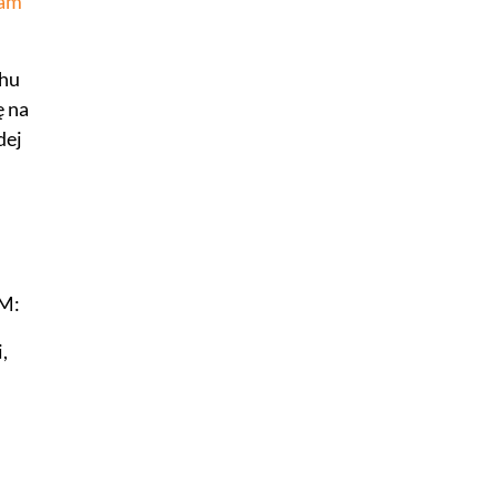
lam
chu
ę na
dej
TM:
,