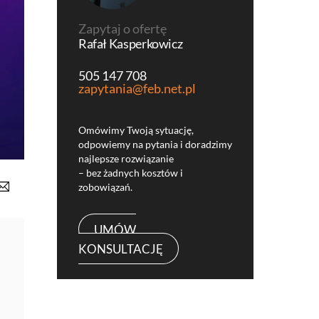
Zapytaj o ofertę
Rafał Kasperkowicz
505 147 708
zapytania@feb.net.pl
Omówimy Twoją sytuację,
odpowiemy na pytania i doradzimy
najlepsze rozwiązanie
– bez żadnych kosztów i
zobowiązań.
UMÓW
KONSULTACJĘ