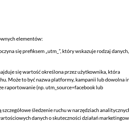
łównych elementów:
czyna się prefiksem „utm_”, który wskazuje rodzaj danych,
najduje się wartość określona przez użytkownika, która
hu. Może to być nazwa platformy, kampanii lub dowolna i
sze raportowanie (np. utm_source=facebook lub
 szczegółowe śledzenie ruchu w narzędziach analitycznyc
ą wartościowych danych o skuteczności działań marketingow