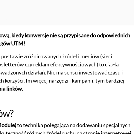
wą, kiedy konwersje nie są przypisane do odpowiednich
tagów UTM!
postawie zróżnicowanych źródeł i mediów (sieci
ewsletterów czy reklam efektywnościowych) to ciągła
rowadzonych działań. Nie ma sensu inwestować czasu i
h korzyści. Im więcej narzędzi i kampanii, tym bardziej
ia linków
.
ków?
Module)
to technika polegająca na dodawaniu specjalnych
kuteczność różnych źródeł ruchu na stronie internetowej.