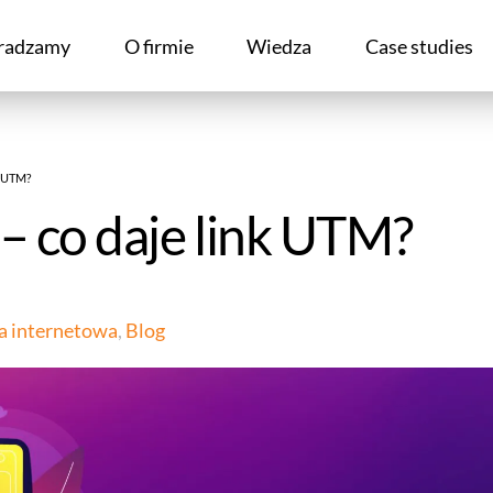
radzamy
O firmie
Wiedza
Case studies
k UTM?
– co daje link UTM?
a internetowa
,
Blog