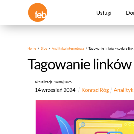
Skip
to
Usługi
Do
content
Home
/
Blog
/
Analityka internetowa
/
Tagowanie linków – co daje lin
Tagowanie linków 
Aktualizacja:
14
maj
2026
14
wrzesień
2024
Konrad Róg
Analityk