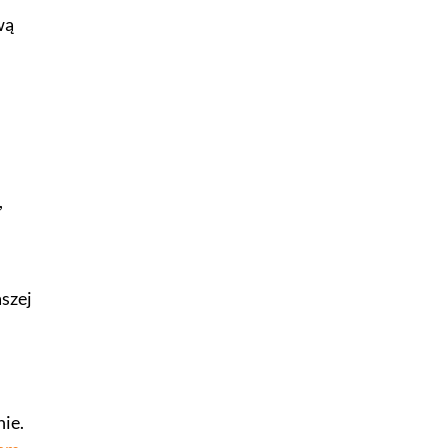
wą
,
aszej
ie.