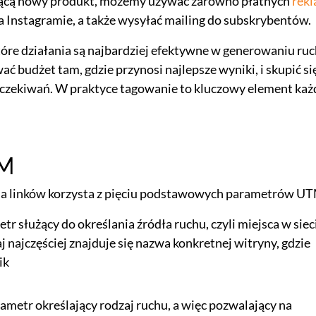
ącą nowy produkt, możemy używać zarówno płatnych
rek
na Instagramie, a także wysyłać mailing do subskrybentów.
tóre działania są najbardziej efektywne w generowaniu ru
 budżet tam, gdzie przynosi najlepsze wyniki, i skupić si
ą oczekiwań. W praktyce tagowanie to kluczowy element każ
TM
ia linków korzysta z pięciu podstawowych parametrów U
r służący do określania źródła ruchu, czyli miejsca w sieci
aj najczęściej znajduje się nazwa konkretnej witryny, gdzie
ik
metr określający rodzaj ruchu, a więc pozwalający na