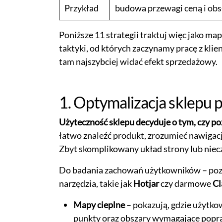
Przykład
budowa przewagi ceną i obs
Poniższe 11 strategii traktuj więc jako 
taktyki, od których zaczynamy pracę z klie
tam najszybciej widać efekt sprzedażowy.
1. Optymalizacja sklepu
Użyteczność sklepu decyduje o tym, czy po
łatwo znaleźć produkt, zrozumieć nawigacj
Zbyt skomplikowany układ strony lub niecz
Do badania zachowań użytkowników – poz
narzędzia, takie jak
Hotjar
czy darmowe
Cl
Mapy cieplne
– pokazują, gdzie użytkow
punkty oraz obszary wymagające popr