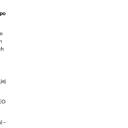
 po
go
h
ch
jej
SEO
) –