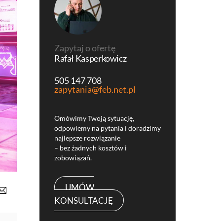
Zapytaj o ofertę
Rafał Kasperkowicz
505 147 708
zapytania@feb.net.pl
Omówimy Twoją sytuację,
odpowiemy na pytania i doradzimy
najlepsze rozwiązanie
– bez żadnych kosztów i
zobowiązań.
UMÓW
KONSULTACJĘ