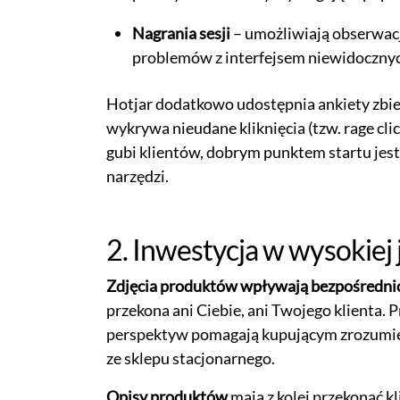
Nagrania sesji
– umożliwiają obserwac
problemów z interfejsem niewidocznyc
Hotjar dodatkowo udostępnia ankiety zbie
wykrywa nieudane kliknięcia (tzw. rage click
gubi klientów, dobrym punktem startu jes
narzędzi.
2. Inwestycja w wysokiej 
Zdjęcia produktów wpływają bezpośrednio
przekona ani Ciebie, ani Twojego klienta. 
perspektyw pomagają kupującym zrozumieć,
ze sklepu stacjonarnego.
Opisy produktów
mają z kolei przekonać kl