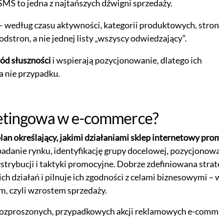
 SMS to jedna z najtańszych dźwigni sprzedaży.
– według czasu aktywności, kategorii produktowych, stron
stron, a nie jednej listy „wszyscy odwiedzający”.
ód słuszności
i wspierają pozycjonowanie, dlatego ich
a nie przypadku.
ketingowa w e-commerce?
an określający, jakimi działaniami sklep internetowy pro
danie rynku, identyfikację grupy docelowej, pozycjonow
strybucji i taktyki promocyjne. Dobrze zdefiniowana strat
 działań i pilnuje ich zgodności z celami biznesowymi – 
, czyli wzrostem sprzedaży.
t rozproszonych, przypadkowych akcji reklamowych e-comm