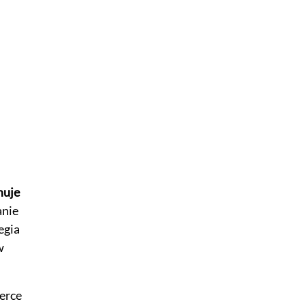
muje
anie
egia
w
erce