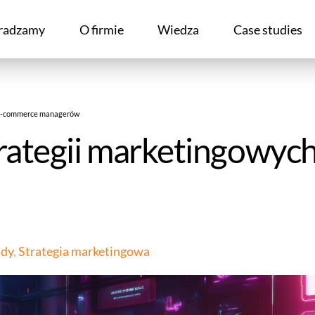
radzamy
O firmie
Wiedza
Case studies
a e-commerce managerów
rategii marketingowyc
ady
,
Strategia marketingowa