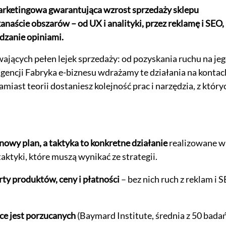
 marketingowa gwarantująca wzrost sprzedaży sklepu
anaście obszarów – od UX i analityki, przez reklamę i SEO,
dzanie opiniami.
ających pełen lejek sprzedaży: od pozyskania ruchu na je
gencji Fabryka e-biznesu wdrażamy te działania na kontac
iast teorii dostaniesz kolejność prac i narzędzia, z który
owy plan, a taktyka to konkretne działanie
realizowane w 
taktyki, które muszą wynikać ze strategii.
ty produktów, ceny i płatności
– bez nich ruch z reklam i 
e jest porzucanych
(Baymard Institute, średnia z 50 badań