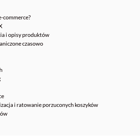
 e-commerce?
UX
cia i opisy produktów
raniczone czasowo
ch
g
ce
izacja i ratowanie porzuconych koszyków
ntów