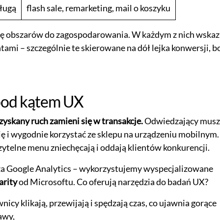
ługą
flash sale, remarketing, mail o koszyku
mapę obszarów do zagospodarowania. W każdym z nich wskaz
ntami – szczególnie te skierowane na dół lejka konwersji, b
 pod kątem UX
zyskany ruch zamieni się w transakcje.
Odwiedzający musz
ę i wygodnie korzystać ze sklepu na urządzeniu mobilnym.
ytelne menu zniechęcają i oddają klientów konkurencji.
a Google Analytics – wykorzystujemy wyspecjalizowane
arity
od Microsoftu. Co oferują narzędzia do badań UX?
nicy klikają, przewijają i spędzają czas, co ujawnia gorące
awy,