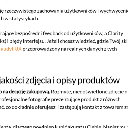
ję rzeczywistego zachowania użytkowników i wychwyceni
h w statystykach.
rające bezpośredni feedback od użytkowników, a Clarity
s) i błędy interfejsu. Jeżeli chcesz wiedzieć, gdzie Twój sk
t
audyt UX
przeprowadzony na realnych danych z tych
jakości zdjęcia i opisy produktów
 na decyzję zakupową.
Rozmyte, niedoświetlone zdjęcie n
Profesjonalne fotografie prezentujące produkt z różnych
 co dokładnie oferujesz, i zastępują kontakt z towarem 
ienta, dlaczego powinien kupić akurat u Ciebie. Napisz mu 