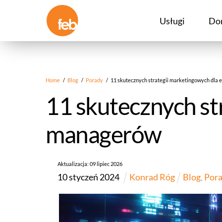
Skip
to
Usługi
Do
content
Home
/
Blog
/
Porady
/
11 skutecznych strategii marketingowych dl
11 skutecznych st
managerów
Aktualizacja:
09
lipiec
2026
10
styczeń
2024
Konrad Róg
Blog
,
Por