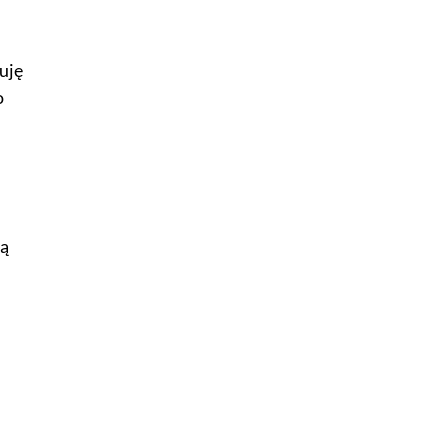
uję
o
ą