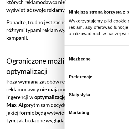
których reklamodawca niekoniecznie chciałby
wyświetlać swoje reklamy.
Niniejsza strona korzysta z 
Wykorzystujemy pliki cookie d
Ponadto, trudno jest zachować równowagę między
reklam, aby oferować funkcje
różnymi typami reklam wyświetlanych w ramach
analizować ruch w naszej witr
kampanii.
korzystasz z naszej witryny,
zgody, udostępniamy partne
reklamowym i analitycznym. 
W
Ograniczone możliwości
informacje z innymi danymi o
Niezbędne
y
uzyskanymi podczas korzysta
b
optymalizacji
informacje dotyczące przetw
ó
Preferencje
znajdą Państwo klikając w pon
r
Poza wymianą zasobów reklamowych,
do
Polityki cookies
,
Prefere
z
reklamodawcy nie mają możliwości bezpośredniej
(zestawienie poszczególnych
g
Statystyka
ingerencji w
optymalizację kampanii Performance
prywatności
.
o
Max
. Algorytm sam decyduje o tym, kiedy, gdzie i w
d
jakiej formie będą wyświetlane reklamy, a także o
Marketing
y
tym, jak będą one wyglądały.