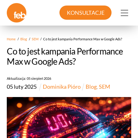
Skip
to
Me
KONSULTACJE
content
Home
/
Blog
/
SEM
/
Co to jest kampania Performance Max w Google Ads?
Co to jest kampania Performance
Max w Google Ads?
Aktualizacja:
05
sierpień
2026
05
luty
2025
Dominika Pióro
Blog
,
SEM