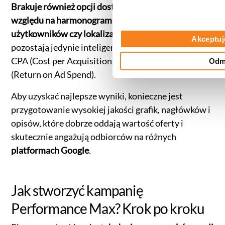
Brakuje również opcji dostosowywania stawek ze
względu na harmonogram, urządzenia,
użytkowników czy lokalizację
. Do dyspozycji
Akceptuj
pozostają jedynie inteligentne strategie, takie jak
CPA (Cost per Acquisition) czy docelowy
ROAS
Odm
(Return on Ad Spend).
Aby uzyskać najlepsze wyniki, konieczne jest
przygotowanie wysokiej jakości grafik, nagłówków i
opisów, które dobrze oddają wartość oferty i
skutecznie angażują odbiorców na różnych
platformach Google
.
Jak stworzyć kampanię
Performance Max? Krok po kroku