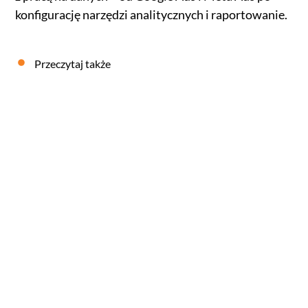
konfigurację narzędzi analitycznych i raportowanie.
Przeczytaj także
Agencja, freelancer, czy in-house marketing – co
wybrać?
07
SIERPIEŃ
2026
KONRAD RÓG
BLOG
,
PORADY
,