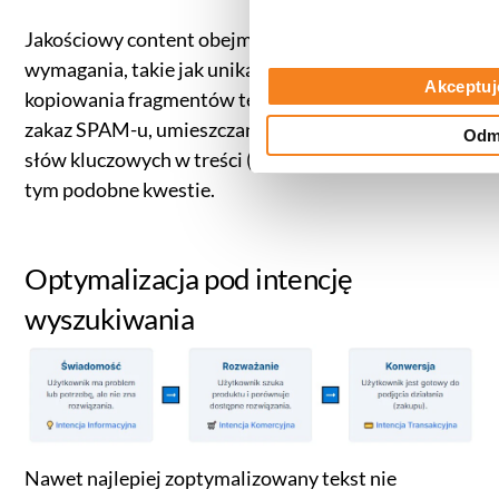
Jakościowy content obejmuje również klasyczne
wymagania, takie jak unikalność treści (zakaz
Akceptuj
kopiowania fragmentów tekstu z innych stron),
zakaz SPAM-u, umieszczanie umiarkowanej liczby
Odm
słów kluczowych w treści (brak
keyword stuffing
) i
tym podobne kwestie.
Optymalizacja pod intencję
wyszukiwania
Nawet najlepiej zoptymalizowany tekst nie