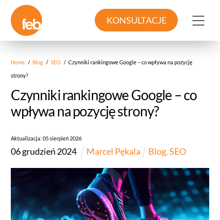
Skip
to
Me
KONSULTACJE
content
Home
/
Blog
/
SEO
/
Czynniki rankingowe Google – co wpływa na pozycję
strony?
Czynniki rankingowe Google – co
wpływa na pozycję strony?
Aktualizacja:
05
sierpień
2026
06
grudzień
2024
Marcel Pękala
Blog
,
SEO