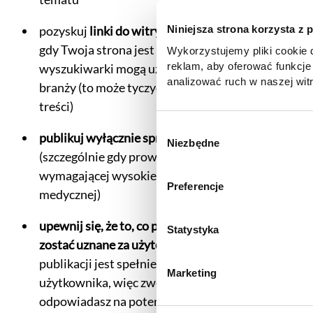
pozyskuj
linki do witryny z zaufanych źródeł
–
Niniejsza strona korzysta z 
gdy Twoja strona jest cytowana w sieci,
Wykorzystujemy pliki cookie d
reklam, aby oferować funkcje
wyszukiwarki mogą uznać ją za autorytet w
analizować ruch w naszej witr
branży (to może tyczyć się także samego autora
korzystasz z naszej witryny,
treści)
zgody, udostępniamy partne
reklamowym i analitycznym. 
W
publikuj wyłącznie sprawdzone informacje
informacje z innymi danymi o
Niezbędne
y
(szczególnie gdy prowadzisz portal z branży
uzyskanymi podczas korzysta
b
informacje dotyczące przetw
wymagającej wysokiego zaufania, na przykład
ó
Preferencje
znajdą Państwo klikając w pon
medycznej)
r
do
Polityki cookies
,
Prefere
z
(zestawienie poszczególnych
upewnij się, że to, co piszesz, faktycznie może
g
Statystyka
prywatności
.
zostać uznane za użyteczne
– głównym celem
o
publikacji jest spełnienie oczekiwań
d
Marketing
y
użytkownika, więc zweryfikuj, że całościowo
odpowiadasz na potencjalne pytania