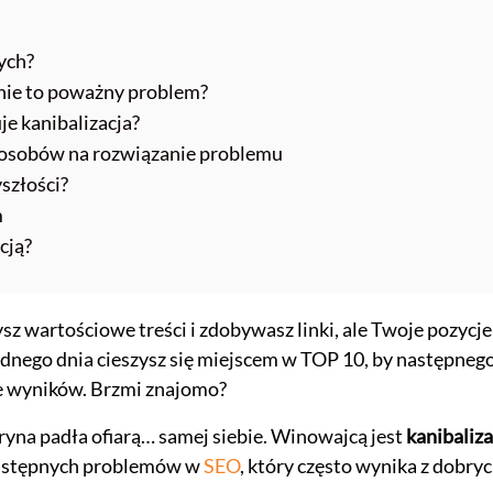
wych?
ynie to poważny problem?
je kanibalizacja?
sposobów na rozwiązanie problemu
yszłości?
m
cją?
sz wartościowe treści i zdobywasz linki, ale Twoje pozycje
Jednego dnia cieszysz się miejscem w TOP 10, by następneg
ie wyników. Brzmi znajomo?
itryna padła ofiarą… samej siebie. Winowajcą jest
kanibaliza
 podstępnych problemów w
SEO
, który często wynika z dobry