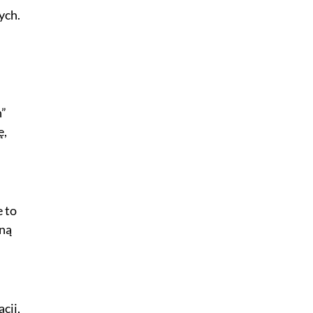
ych.
h”
ę,
 to
zną
cji,