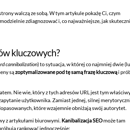
trony walczą ze sobą. W tym artykule pokażę Ci, czym
samodzielnie zdiagnozować i, co najważniejsze, jak skuteczni
słów kluczowych?
d cannibalization
) to sytuacja, w której co najmniej dwie (l
meny są
zoptymalizowane pod tę samą frazę kluczową
i pró
atem. Nie wie, który z tych adresów URL jest tym właściw
zapytanie użytkownika. Zamiast jednej, silnej merytoryczn
 dopasowanych, które wzajemnie obniżają swój autorytet.
wy z artykułami biurowymi.
Kanibalizacja SEO
może tam
róbują rankować jednocześnie: