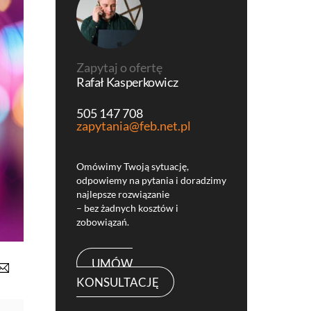
Zapytaj o ofertę
Rafał Kasperkowicz
505 147 708
zapytania@feb.net.pl
Omówimy Twoją sytuację,
odpowiemy na pytania i doradzimy
najlepsze rozwiązanie
– bez żadnych kosztów i
zobowiązań.
UMÓW
KONSULTACJĘ