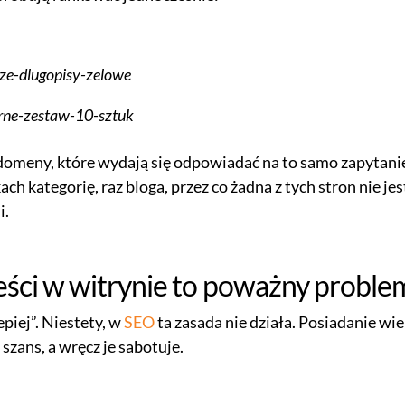
ze-dlugopisy-zelowe
rne-zestaw-10-sztuk
 domeny, które wydają się odpowiadać na to samo zapytani
h kategorię, raz bloga, przez co żadna z tych stron nie jes
i.
reści w witrynie to poważny proble
piej”. Niestety, w
SEO
ta zasada nie działa. Posiadanie wie
szans, a wręcz je sabotuje.