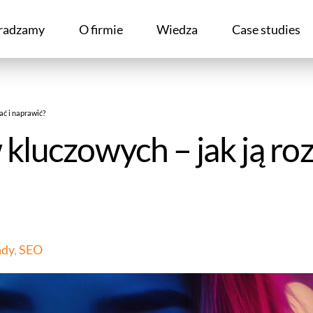
radzamy
O firmie
Wiedza
Case studies
ać i naprawić?
 kluczowych – jak ją ro
ady
,
SEO