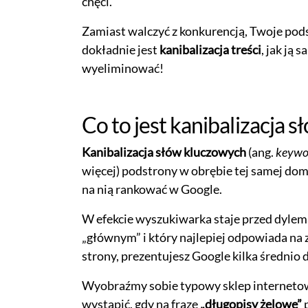
chęci.
Zamiast walczyć z konkurencją, Twoje pods
dokładnie jest
kanibalizacja treści
, jak ją 
wyeliminować!
Co to jest kanibalizacja 
Kanibalizacja słów kluczowych
(ang.
keywor
więcej) podstrony w obrębie tej samej do
na nią rankować w Google.
W efekcie wyszukiwarka staje przed dylem
„głównym” i który najlepiej odpowiada na 
strony, prezentujesz Google kilka średnio
Wyobraźmy sobie typowy sklep interneto
wystąpić, gdy na frazę
„długopisy żelowe”
p