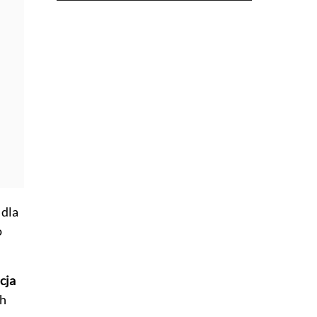
 dla
o
cja
ch