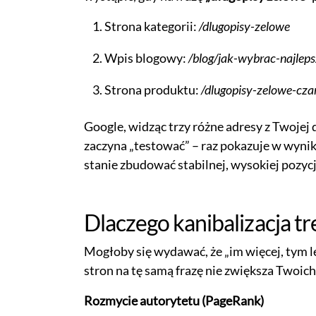
Strona kategorii:
/dlugopisy-zelowe
Wpis blogowy:
/blog/jak-wybrac-najleps
Strona produktu:
/dlugopisy-zelowe-cza
Google, widząc trzy różne adresy z Twojej
zaczyna „testować” – raz pokazuje w wynikac
stanie zbudować stabilnej, wysokiej pozycj
Dlaczego kanibalizacja t
Mogłoby się wydawać, że „im więcej, tym le
stron na tę samą frazę nie zwiększa Twoich 
Rozmycie autorytetu (PageRank)