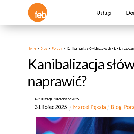
Skip
to
Usługi
Do
content
Home
/
Blog
/
Porady
/
Kanibalizacja słów kluczowych – jak ją rozpozn
Kanibalizacja słów
naprawić?
Aktualizacja:
10
czerwiec
2026
31
lipiec
2025
Marcel Pękala
Blog
,
Por