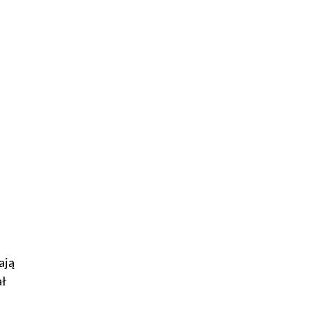
ają
ał