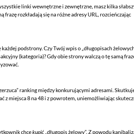
 wszystkie linki wewnętrzne i zewnętrzne, masz kilka słabsz
 frazę rozkładają się na różne adresy URL, rozcieńczając
 każdej podstrony. Czy Twój wpis o „długopisach żelowyc
akcyjny (kategoria)? Gdy obie strony walczą o tę samą fraz
etyzować.
zerzuca” ranking między konkurującymi adresami. Skutkuje
ać z miejsca 8 na 48 i z powrotem, uniemożliwiając skutec
żytkownik chce
kupić
„długopis żelowy”. Z powodu kanibaliza