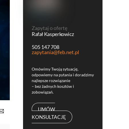
Zapytaj o ofertę
Rafał Kasperkowicz
505 147 708
zapytania@feb.net.pl
Omówimy Twoją sytuację,
odpowiemy na pytania i doradzimy
najlepsze rozwiązanie
– bez żadnych kosztów i
zobowiązań.
UMÓW
KONSULTACJĘ