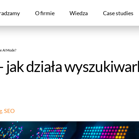
radzamy
O firmie
Wiedza
Case studies
le AI Mode?
– jak działa wyszukiwa
g
,
SEO