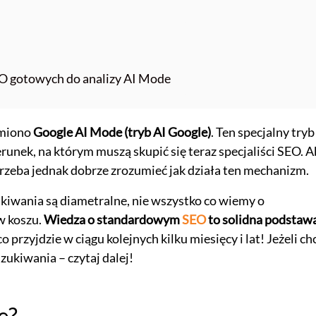
O gotowych do analizy AI Mode
omiono
Google AI Mode (tryb AI Google)
. Ten specjalny tryb
unek, na którym muszą skupić się teraz specjaliści SEO. A
rzeba jednak dobrze zrozumieć jak działa ten mechanizm.
iwania są diametralne, nie wszystko co wiemy o
w koszu.
Wiedza o standardowym
SEO
to solidna podstaw
 przyjdzie w ciągu kolejnych kilku miesięcy i lat! Jeżeli ch
zukiwania – czytaj dalej!
e?