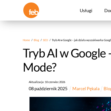
Skip
to
Usługi
Do
content
Home
/
Blog
/
SEO
/
Tryb AI w Google – jak działa wyszukiwarka Goog
Tryb AI w Google 
Mode?
Aktualizacja:
10
czerwiec
2026
08
październik
2025
Marcel Pękala
Blo