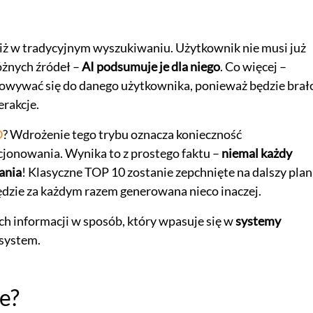
niż w tradycyjnym wyszukiwaniu. Użytkownik nie musi już
óżnych źródeł –
AI podsumuje je dla niego
. Co więcej –
sowywać się do danego użytkownika, ponieważ będzie brał
erakcje.
O
? Wdrożenie tego trybu oznacza konieczność
cjonowania. Wynika to z prostego faktu –
niemal każdy
ania
! Klasyczne TOP 10 zostanie zepchnięte na dalszy pla
ędzie za każdym razem generowana nieco inaczej.
h informacji w sposób, który wpasuje się w
systemy
 system.
e?