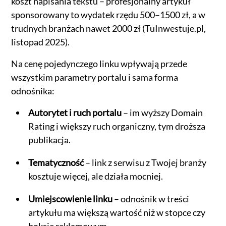
koszt napisania tekstu – profesjonalny artykuł
sponsorowany to wydatek rzędu 500–1500 zł, a w
trudnych branżach nawet 2000 zł (TuInwestuje.pl,
listopad 2025).
Na cenę pojedynczego linku wpływają przede
wszystkim parametry portalu i sama forma
odnośnika:
Autorytet i ruch portalu
– im wyższy Domain
Rating i większy ruch organiczny, tym droższa
publikacja.
Tematyczność
– link z serwisu z Twojej branży
kosztuje więcej, ale działa mocniej.
Umiejscowienie linku
– odnośnik w treści
artykułu ma większą wartość niż w stopce czy