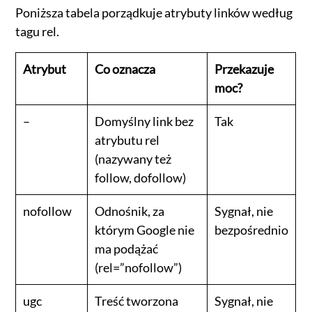
Poniższa tabela porządkuje atrybuty linków według
tagu rel.
Atrybut
Co oznacza
Przekazuje
moc?
–
Domyślny link bez
Tak
atrybutu rel
(nazywany też
follow, dofollow)
nofollow
Odnośnik, za
Sygnał, nie
którym Google nie
bezpośrednio
ma podążać
(rel=”nofollow”)
ugc
Treść tworzona
Sygnał, nie