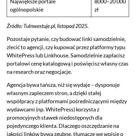
Największe portale
8000–20 000
ogólnopolskie
zł
Źródło: TuInwestuje.pl, listopad 2025.
Pozostaje pytanie, czy budować linki samodzielnie,
zlecić to agencji, czy kupować przez platformy typu
WhitePress lub Linkhouse. Samodzielnie zapłacisz
portalowi cenę katalogową i poświęcisz własny czas
na research oraz negocjacje.
Agencja bywa tańsza, niż się wydaje – dysponuje
własnym zapleczem stron, a dzięki stałej
współpracy z platformami pośredniczącymi między
wydawcami (np. WhitePress) korzysta z
promocyjnych stawek niedostępnych dla
pojedynczego klienta. Dlaczego oszczędzanie na
jakości linków bywa zgubne, tłumaczę we wpisie o