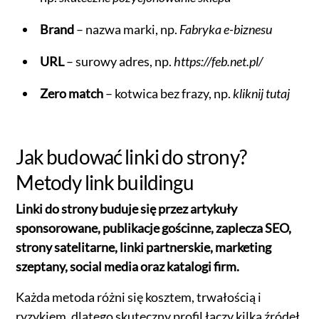
Brand
– nazwa marki, np.
Fabryka e-biznesu
URL
– surowy adres, np.
https://feb.net.pl/
Zero match
– kotwica bez frazy, np.
kliknij tutaj
Jak budować linki do strony?
Metody link buildingu
Linki do strony buduje się przez artykuły
sponsorowane, publikacje gościnne, zaplecza SEO,
strony satelitarne, linki partnerskie, marketing
szeptany, social media oraz katalogi firm.
Każda metoda różni się kosztem, trwałością i
ryzykiem, dlatego skuteczny profil łączy kilka źródeł