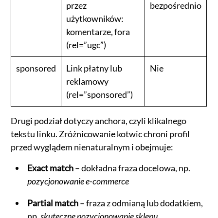
przez
bezpośrednio
użytkowników:
komentarze, fora
(rel=”ugc”)
sponsored
Link płatny lub
Nie
reklamowy
(rel=”sponsored”)
Drugi podział dotyczy anchora, czyli klikalnego
tekstu linku. Zróżnicowanie kotwic chroni profil
przed wyglądem nienaturalnym i obejmuje:
Exact match
– dokładna fraza docelowa, np.
pozycjonowanie e-commerce
Partial match
– fraza z odmianą lub dodatkiem,
np.
skuteczne pozycjonowanie sklepu