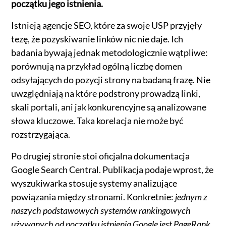
początku jego istnienia.
Istnieją agencje SEO, które za swoje USP przyjęły
tezę, że pozyskiwanie linków nic nie daje. Ich
badania bywają jednak metodologicznie wątpliwe:
porównują na przykład ogólną liczbę domen
odsyłających do pozycji strony na badaną frazę. Nie
uwzględniają na które podstrony prowadzą linki,
skali portali, ani jak konkurencyjne są analizowane
słowa kluczowe. Taka korelacja nie może być
rozstrzygająca.
Po drugiej stronie stoi oficjalna dokumentacja
Google Search Central. Publikacja podaje wprost, że
wyszukiwarka stosuje systemy analizujące
powiązania między stronami. Konkretnie:
jednym z
naszych podstawowych systemów rankingowych
używanych od początku istnienia Google jest PageRank.