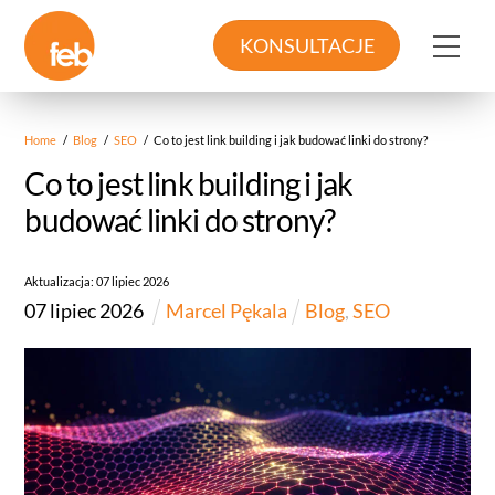
Skip
to
Me
KONSULTACJE
content
Home
/
Blog
/
SEO
/
Co to jest link building i jak budować linki do strony?
Co to jest link building i jak
budować linki do strony?
Aktualizacja:
07
lipiec
2026
07
lipiec
2026
Marcel Pękala
Blog
,
SEO