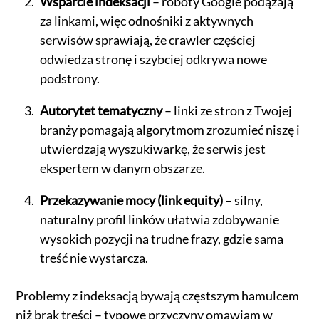
Wsparcie indeksacji
– roboty Google podążają
za linkami, więc odnośniki z aktywnych
serwisów sprawiają, że crawler częściej
odwiedza stronę i szybciej odkrywa nowe
podstrony.
Autorytet tematyczny
– linki ze stron z Twojej
branży pomagają algorytmom zrozumieć niszę i
utwierdzają wyszukiwarkę, że serwis jest
ekspertem w danym obszarze.
Przekazywanie mocy (link equity)
– silny,
naturalny profil linków ułatwia zdobywanie
wysokich pozycji na trudne frazy, gdzie sama
treść nie wystarcza.
Problemy z indeksacją bywają częstszym hamulcem
niż brak treści – typowe przyczyny omawiam w