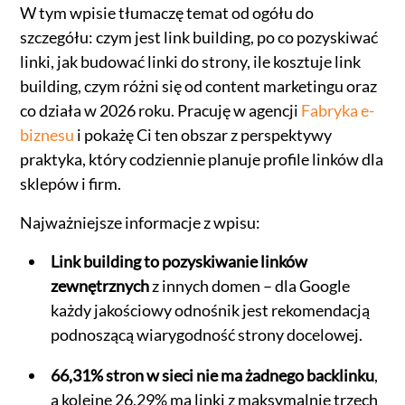
W tym wpisie tłumaczę temat od ogółu do
szczegółu: czym jest link building, po co pozyskiwać
linki, jak budować linki do strony, ile kosztuje link
building, czym różni się od content marketingu oraz
co działa w 2026 roku. Pracuję w agencji
Fabryka e-
biznesu
i pokażę Ci ten obszar z perspektywy
praktyka, który codziennie planuje profile linków dla
sklepów i firm.
Najważniejsze informacje z wpisu:
Link building to pozyskiwanie linków
zewnętrznych
z innych domen – dla Google
każdy jakościowy odnośnik jest rekomendacją
podnoszącą wiarygodność strony docelowej.
66,31% stron w sieci nie ma żadnego backlinku
,
a kolejne 26,29% ma linki z maksymalnie trzech