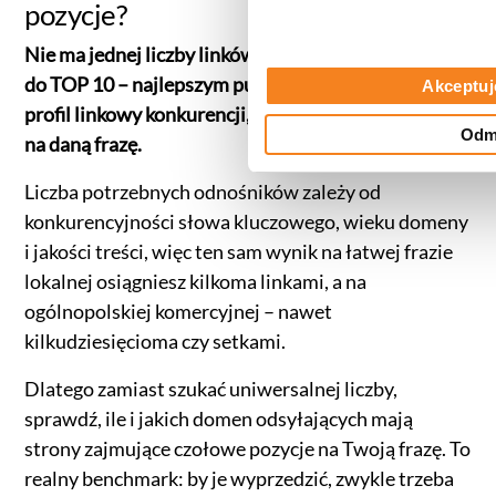
pozycje?
Nie ma jednej liczby linków gwarantującej wejście
do TOP 10 – najlepszym punktem odniesienia jest
Akceptuj
profil linkowy konkurencji, którą chcesz wyprzedzić
Odm
na daną frazę.
Liczba potrzebnych odnośników zależy od
konkurencyjności słowa kluczowego, wieku domeny
i jakości treści, więc ten sam wynik na łatwej frazie
lokalnej osiągniesz kilkoma linkami, a na
ogólnopolskiej komercyjnej – nawet
kilkudziesięcioma czy setkami.
Dlatego zamiast szukać uniwersalnej liczby,
sprawdź, ile i jakich domen odsyłających mają
strony zajmujące czołowe pozycje na Twoją frazę. To
realny benchmark: by je wyprzedzić, zwykle trzeba