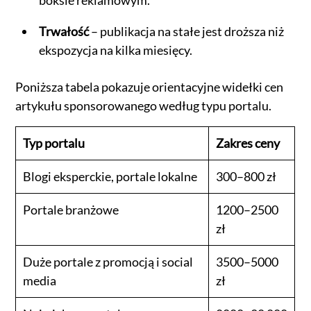
boksie reklamowym.
Trwałość
– publikacja na stałe jest droższa niż
ekspozycja na kilka miesięcy.
Poniższa tabela pokazuje orientacyjne widełki cen
artykułu sponsorowanego według typu portalu.
Typ portalu
Zakres ceny
Blogi eksperckie, portale lokalne
300–800 zł
Portale branżowe
1200–2500
zł
Duże portale z promocją i social
3500–5000
media
zł