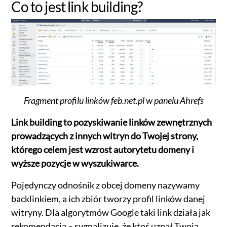
Co to jest link building?
Fragment profilu linków feb.net.pl w panelu Ahrefs
Link building to pozyskiwanie linków zewnętrznych
prowadzących z innych witryn do Twojej strony,
którego celem jest wzrost autorytetu domeny i
wyższe pozycje w wyszukiwarce.
Pojedynczy odnośnik z obcej domeny nazywamy
backlinkiem, a ich zbiór tworzy profil linków danej
witryny. Dla algorytmów Google taki link działa jak
rekomendacja – sygnalizuje, że ktoś uznał Twoją