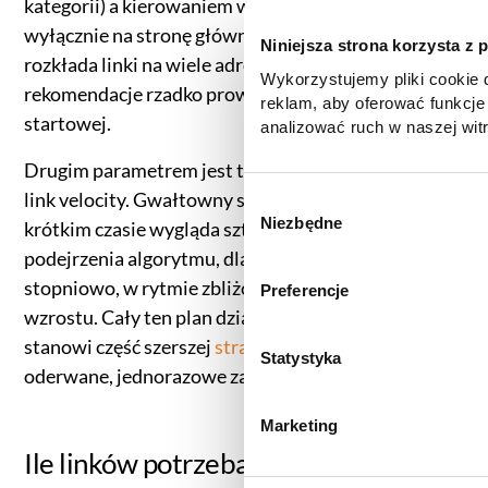
kategorii) a kierowaniem wszystkich odnośników
wyłącznie na stronę główną. Naturalny profil
Niniejsza strona korzysta z 
rozkłada linki na wiele adresów, bo realne
Wykorzystujemy pliki cookie d
rekomendacje rzadko prowadzą tylko do strony
reklam, aby oferować funkcje
startowej.
analizować ruch w naszej witr
korzystasz z naszej witryny,
Drugim parametrem jest tempo pozyskiwania, czyli
zgody, udostępniamy partne
link velocity. Gwałtowny skok liczby backlinków w
reklamowym i analitycznym. 
W
informacje z innymi danymi o
Niezbędne
krótkim czasie wygląda sztucznie i może wzbudzić
y
uzyskanymi podczas korzysta
b
podejrzenia algorytmu, dlatego linki dokładamy
informacje dotyczące przetw
ó
stopniowo, w rytmie zbliżonym do naturalnego
Preferencje
znajdą Państwo klikając w pon
r
wzrostu. Cały ten plan działa najlepiej wtedy, gdy
do
Polityki cookies
,
Prefere
z
(zestawienie poszczególnych
stanowi część szerszej
strategii SEO
, a nie
g
Statystyka
prywatności
.
oderwane, jednorazowe zakupy.
o
d
Marketing
y
Ile linków potrzeba, by zbudować