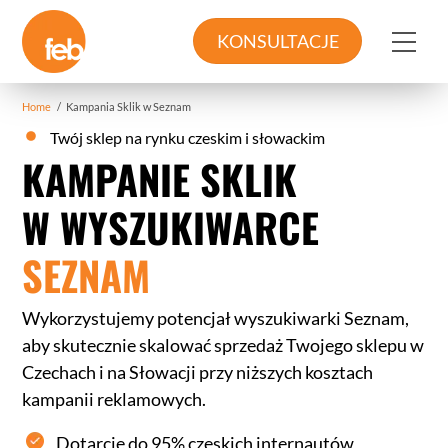
Skip
to
Me
KONSULTACJE
content
Home
/
Kampania Sklik w Seznam
Twój sklep na rynku czeskim i słowackim
KAMPANIE SKLIK
W WYSZUKIWARCE
SEZNAM
Wykorzystujemy potencjał wyszukiwarki Seznam,
aby skutecznie skalować sprzedaż Twojego sklepu w
Czechach i na Słowacji przy niższych kosztach
kampanii reklamowych.
Dotarcie do 95% czeskich internautów