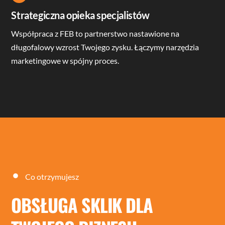
Icon
label
Strategiczna opieka specjalistów
Współpraca z FEB to partnerstwo nastawione na
długofalowy wzrost Twojego zysku. Łączymy narzędzia
marketingowe w spójny proces.
Co otrzymujesz
OBSŁUGA SKLIK DLA