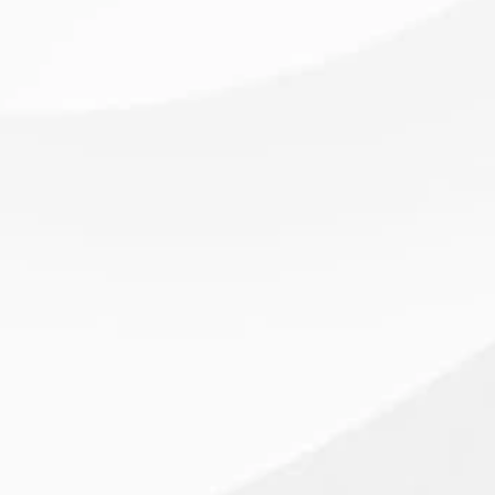
Case study – branża elektryczna, sklep
elektryczny
17
LUTY
2026
CASE STUDY – KAMPANIE REKLAMOWE
6000