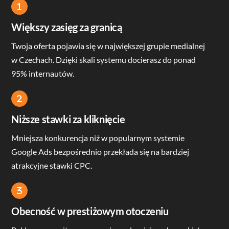
Icon
label
Większy zasięg za granicą
Twoja oferta pojawia się w największej grupie medialnej
w Czechach. Dzięki skali systemu docierasz do ponad
95% internautów.
Icon
label
Niższe stawki za kliknięcie
Mniejsza konkurencja niż w popularnym systemie
Google Ads bezpośrednio przekłada się na bardziej
atrakcyjne stawki CPC.
Icon
label
Obecność w prestiżowym otoczeniu