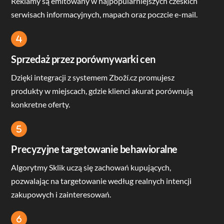
Reklamy są emitowany w najpopularniejszych czeskich
serwisach informacyjnych, mapach oraz poczcie e-mail.
Icon
label
Sprzedaż przez porównywarki cen
Dzięki integracji z systemem Zboží.cz promujesz
produkty w miejscach, gdzie klienci akurat porównują
konkretne oferty.
Icon
label
Precyzyjne targetowanie behawioralne
Algorytmy Sklik uczą się zachowań kupujących,
pozwalając na targetowanie według realnych intencji
zakupowych i zainteresowań.