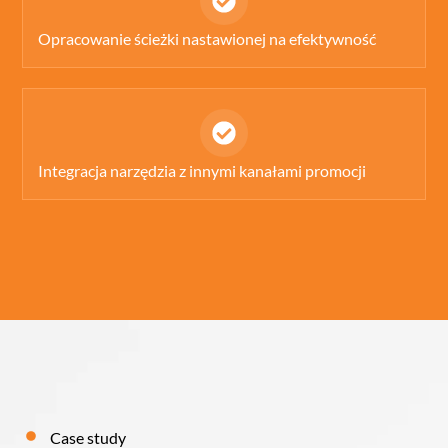
Icon
label
Opracowanie ścieżki nastawionej na efektywność
Icon
label
Integracja narzędzia z innymi kanałami promocji
Case study