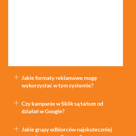
Seznam, docierający do ponad 95%
tamtejszych internautów. W Czechach
lojalność wobec lokalnych serwisów jest
wyjątkowo silna, dlatego pomijając Sklik,
rezygnujesz z dotarcia do ogromnej grupy
odbiorców rzadko korzystających z
globalnych rozwiązań.
Jakie formaty reklamowe mogę
wykorzystać w tym systemie?
Czy kampanie w Sklik są tańsze od
działań w Google?
Jakie grupy odbiorców najskuteczniej