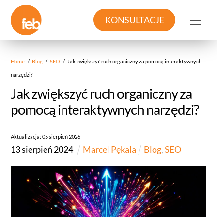
Skip
to
Me
KONSULTACJE
content
Home
/
Blog
/
SEO
/
Jak zwiększyć ruch organiczny za pomocą interaktywnych
narzędzi?
Jak zwiększyć ruch organiczny za
pomocą interaktywnych narzędzi?
Aktualizacja:
05
sierpień
2026
13
sierpień
2024
Marcel Pękala
Blog
,
SEO