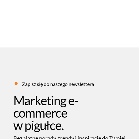
23
LIPIEC
2026
MARCEL PĘKALA
BLOG
,
SEO
Zapisz się do naszego newslettera
Marketing e-
commerce
w pigułce.
Bezpłatne porady, trendy i inspiracje do Twojej