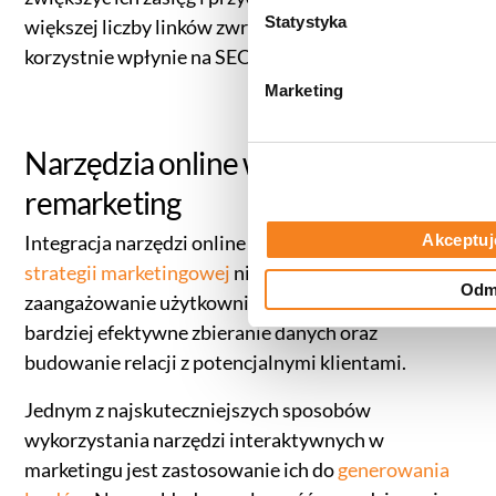
(zestawienie poszczególnych
g
Statystyka
większej liczby linków zwrotnych, co również
prywatności
.
o
korzystnie wpłynie na SEO.
d
Marketing
y
Narzędzia online wspierają
remarketing
Akceptuj
Integracja narzędzi online z innymi elementami
strategii marketingowej
nie tylko zwiększa
Odm
zaangażowanie użytkowników, ale także pozwala na
bardziej efektywne zbieranie danych oraz
budowanie relacji z potencjalnymi klientami.
Jednym z najskuteczniejszych sposobów
wykorzystania narzędzi interaktywnych w
marketingu jest zastosowanie ich do
generowania