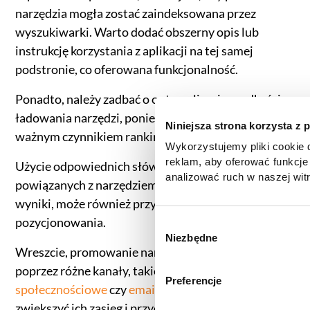
narzędzia mogła zostać zaindeksowana przez
wyszukiwarki. Warto dodać obszerny opis lub
instrukcję korzystania z aplikacji na tej samej
podstronie, co oferowana funkcjonalność.
Ponadto, należy zadbać o optymalizację prędkości
ładowania narzędzi, ponieważ szybkość strony jest
Niniejsza strona korzysta z 
ważnym czynnikiem rankingowym.
Wykorzystujemy pliki cookie d
reklam, aby oferować funkcje
Użycie odpowiednich słów kluczowych w treściach
analizować ruch w naszej witr
powiązanych z narzędziem, takich jak opisy czy
korzystasz z naszej witryny,
wyniki, może również przyczynić się do lepszego
zgody, udostępniamy partne
pozycjonowania.
reklamowym i analitycznym. 
W
informacje z innymi danymi o
Niezbędne
y
Wreszcie, promowanie narzędzi interaktywnych
uzyskanymi podczas korzysta
b
informacje dotyczące przetw
poprzez różne kanały, takie jak
media
ó
Preferencje
znajdą Państwo klikając w pon
społecznościowe
czy
email marketing
, może
r
do
Polityki cookies
,
Prefere
zwiększyć ich zasięg i przyczynić się do generowania
z