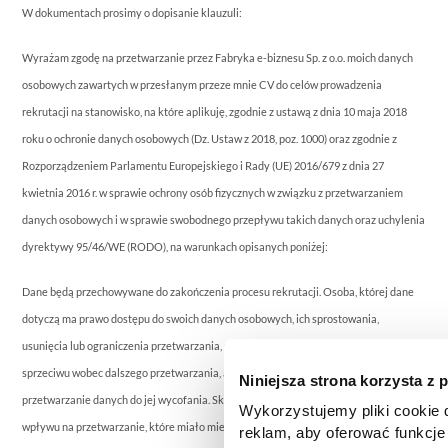
W dokumentach prosimy o dopisanie klauzuli:
Wyrażam zgodę na przetwarzanie przez Fabryka e-biznesu Sp. z o.o. moich danych
osobowych zawartych w przesłanym przeze mnie CV do celów prowadzenia
rekrutacji na stanowisko, na które aplikuję, zgodnie z ustawą z dnia 10 maja 2018
roku o ochronie danych osobowych (Dz. Ustaw z 2018, poz. 1000) oraz zgodnie z
Rozporządzeniem Parlamentu Europejskiego i Rady (UE) 2016/679 z dnia 27
kwietnia 2016 r. w sprawie ochrony osób fizycznych w związku z przetwarzaniem
danych osobowych i w sprawie swobodnego przepływu takich danych oraz uchylenia
dyrektywy 95/46/WE (RODO), na warunkach opisanych poniżej:
Dane będą przechowywane do zakończenia procesu rekrutacji. Osoba, której dane
dotyczą ma prawo dostępu do swoich danych osobowych, ich sprostowania,
usunięcia lub ograniczenia przetwarzania, ma również prawo do wniesienia
sprzeciwu wobec dalszego przetwarzania, a w przypadku wyrażenia zgody na
Niniejsza strona korzysta z 
przetwarzanie danych do jej wycofania. Skorzystanie z prawa cofnięcia zgody nie ma
Wykorzystujemy pliki cookie d
wpływu na przetwarzanie, które miało miejsce do momentu wycofania zgody.
reklam, aby oferować funkcje