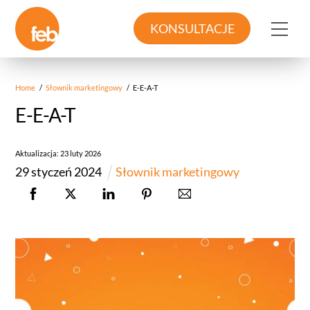
Skip
to
Me
KONSULTACJE
content
Home
/
Słownik marketingowy
/
E-E-A-T
E-E-A-T
Aktualizacja:
23
luty
2026
29
styczeń
2024
Słownik marketingowy