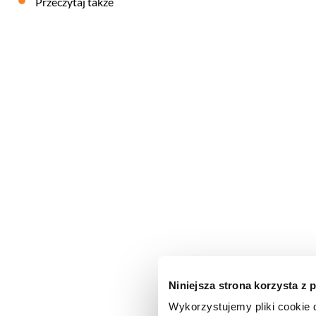
Przeczytaj także
Subdomena
23
LUTY
2026
REDAKCJA FEB
SŁOWNIK MARKETINGOWY
Niniejsza strona korzysta z 
Wykorzystujemy pliki cookie d