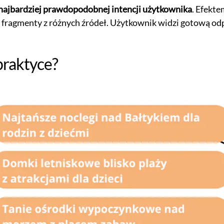
najbardziej prawdopodobnej intencji użytkownika
. Efekte
ragmenty z różnych źródeł. Użytkownik widzi gotową odpow
praktyce?