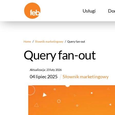
Skip
to
Usługi
Do
content
Home
/
Słownik marketingowy
/
Query fan-out
Query fan-out
Aktualizacja:
23
luty
2026
04
lipiec
2025
Słownik marketingowy