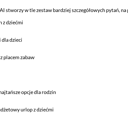
AI stworzy w tle zestaw bardziej szczegółowych pytań, na 
n z dziećmi
 dla dzieci
 z placem zabaw
ajtańsze opcje dla rodzin
dżetowy urlop z dziećmi