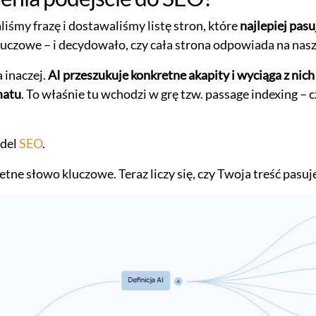
my frazę i dostawaliśmy listę stron, które
najlepiej pasu
luczowe – i decydowało, czy cała strona odpowiada na nasz
 inaczej.
AI przeszukuje konkretne akapity i wyciąga z nich 
matu
. To właśnie tu wchodzi w grę tzw. passage indexing 
odel
SEO
.
etne słowo kluczowe. Teraz liczy się, czy Twoja treść pasuje