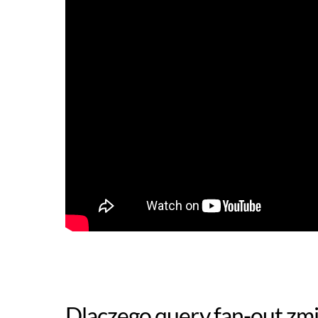
Dlaczego query fan-out zmi