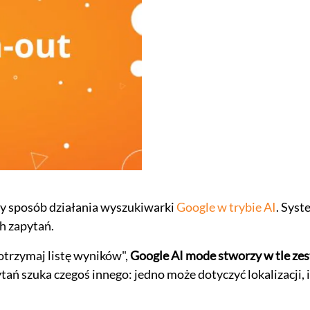
y sposób działania wyszukiwarki
Google w trybie AI
. Syst
h zapytań.
otrzymaj listę wyników",
Google AI mode stworzy w tle ze
ytań szuka czegoś innego: jedno może dotyczyć lokalizacji,