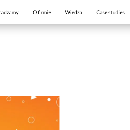
radzamy
O firmie
Wiedza
Case studies