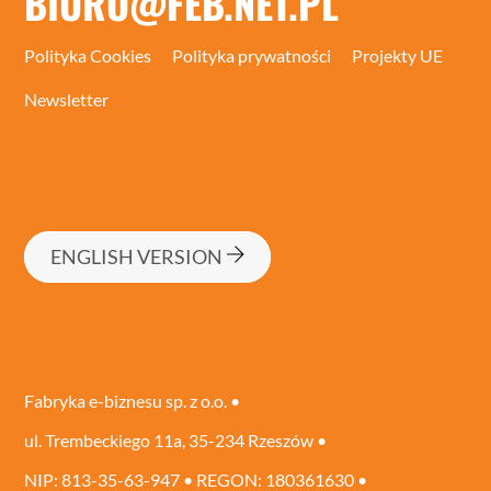
BIURO@FEB.NET.PL
Polityka Cookies
Polityka prywatności
Projekty UE
Newsletter
ENGLISH VERSION
Fabryka e-biznesu sp. z o.o. •
ul. Trembeckiego 11a, 35-234 Rzeszów
•
NIP: 813-35-63-947
•
REGON: 180361630
•