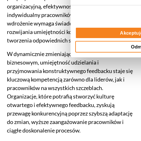
organizacyjną, efektywność zespołów i rozwój
indywidualny pracowników. Jego skuteczne
wdrożenie wymaga świadomego podejścia,
rozwijania umiejętności komunikacyjnych i
Akceptuj
tworzenia odpowiednich struktur w organizacji.
Odm
W dynamicznie zmieniającym się środowisku
biznesowym, umiejętność udzielania i
przyjmowania konstruktywnego feedbacku staje się
kluczową kompetencją zarówno dla liderów, jak i
pracowników na wszystkich szczeblach.
Organizacje, które potrafią stworzyć kulturę
otwartego i efektywnego feedbacku, zyskują
przewagę konkurencyjną poprzez szybszą adaptację
do zmian, wyższe zaangażowanie pracowników i
ciągłe doskonalenie procesów.