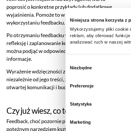
poprosić o konkretne przykłady lub dodatkowe
wyjaśnienia. Pomoże to w lepszym zrozumieniu i
Niniejsza strona korzysta z 
wykorzystaniu feedbacku.
Wykorzystujemy pliki cookie d
Po otrzymaniu feedbacku warto poświęcić czas na
reklam, aby oferować funkcje
analizować ruch w naszej witr
refleksję i zaplanowanie konkretnych kroków, które
korzystasz z naszej witryny,
można podjąć w odpowiedzi na otrzymane
zgody, udostępniamy partne
informacje.
reklamowym i analitycznym. 
W
informacje z innymi danymi o
Niezbędne
y
Wyrażenie wdzięczności za otrzymany feedback,
uzyskanymi podczas korzysta
b
niezależnie od jego treści, zachęca do dalszej
informacje dotyczące przetw
ó
Preferencje
otwartej komunikacji i buduje pozytywne relacje.
znajdą Państwo klikając w pon
r
do
Polityki cookies
,
Prefere
z
(zestawienie poszczególnych
g
Statystyka
prywatności
.
Czy już wiesz, co to jest feedback?
o
d
Feedback, choć pozornie prosty koncept, jest
Marketing
y
potężnym narzędziem kształtującym kulturę