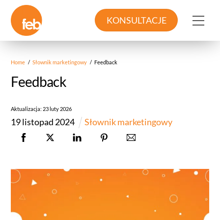
Skip
to
Me
KONSULTACJE
content
Home
/
Słownik marketingowy
/
Feedback
Feedback
Aktualizacja:
23
luty
2026
19
listopad
2024
Słownik marketingowy