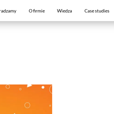
radzamy
O firmie
Wiedza
Case studies