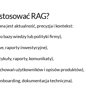
astosować RAG?
a jest aktualność, precyzja i kontekst:
 bazy wiedzy lub polityki firmy),
we, raporty inwestycyjne),
tykuły, raporty, komunikaty),
zachowań użytkowników i opisów produktów),
onboarding, dokumentacja techniczna).