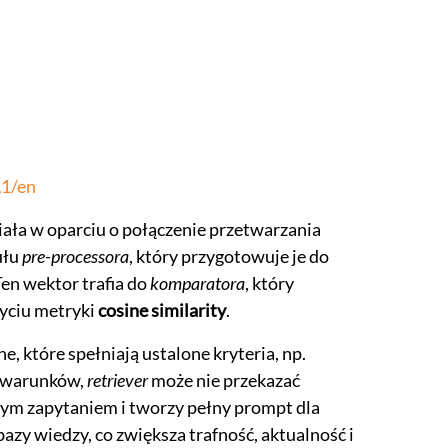
A1/en
iała w oparciu o połączenie przetwarzania
ułu
pre-processora
, który przygotowuje je do
Ten wektor trafia do
komparatora
, który
życiu metryki
cosine similarity
.
ne, które spełniają ustalone kryteria, np.
a warunków,
retriever
może nie przekazać
alnym zapytaniem i tworzy pełny prompt dla
zy wiedzy, co zwiększa trafność, aktualność i