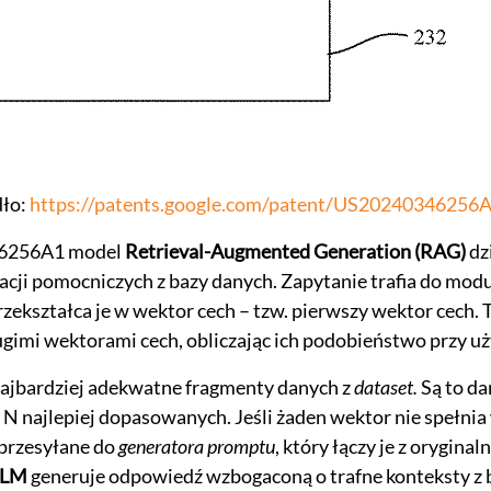
ło:
https://patents.google.com/patent/US20240346256
46256A1 model
Retrieval-Augmented Generation (RAG)
dz
acji pomocniczych z bazy danych. Zapytanie trafia do mod
rzekształca je w wektor cech – tzw. pierwszy wektor cech. 
gimi wektorami cech, obliczając ich podobieństwo przy u
ajbardziej adekwatne fragmenty danych z
dataset.
Są to da
 N najlepiej dopasowanych. Jeśli żaden wektor nie spełni
 przesyłane do
generatora promptu
, który łączy je z orygin
LLM
generuje odpowiedź wzbogaconą o trafne konteksty z ba