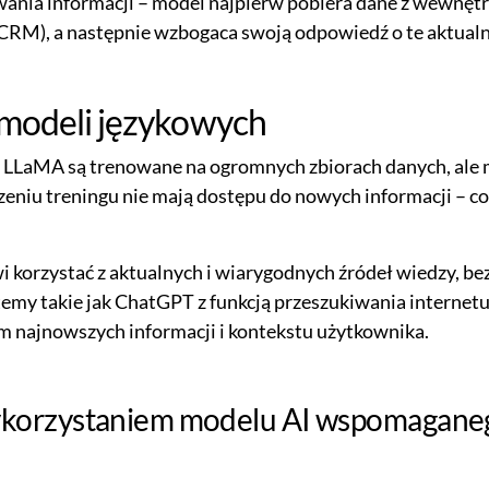
ia informacji – model najpierw pobiera dane z wewnętrz
RM), a następnie wzbogaca swoją odpowiedź o te aktualn
 modeli językowych
y LLaMA są trenowane na ogromnych zbiorach danych, ale 
czeniu treningu nie mają dostępu do nowych informacji – c
korzystać z aktualnych i wiarygodnych źródeł wiedzy, bez
emy takie jak ChatGPT z funkcją przeszukiwania internet
 najnowszych informacji i kontekstu użytkownika.
ykorzystaniem modelu AI wspomagan