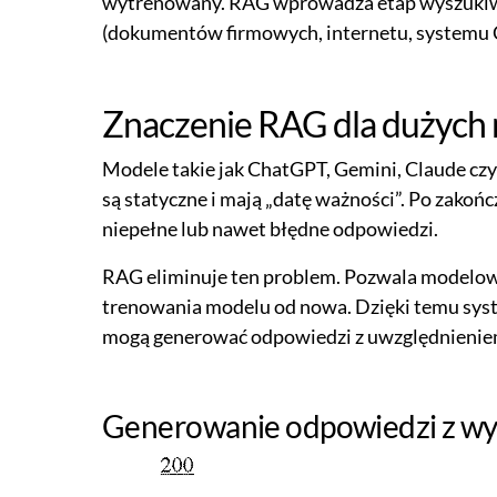
wytrenowany. RAG wprowadza etap wyszukiwan
(dokumentów firmowych, internetu, systemu C
Znaczenie RAG dla dużych
Modele takie jak ChatGPT, Gemini, Claude cz
są statyczne i mają „datę ważności”. Po zakoń
niepełne lub nawet błędne odpowiedzi.
RAG eliminuje ten problem. Pozwala modelowi 
trenowania modelu od nowa. Dzięki temu syst
mogą generować odpowiedzi z uwzględnieniem
Generowanie odpowiedzi z w