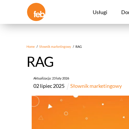
Skip
to
Usługi
Do
content
Home
/
Słownik marketingowy
/
RAG
RAG
Aktualizacja:
23
luty
2026
02
lipiec
2025
Słownik marketingowy