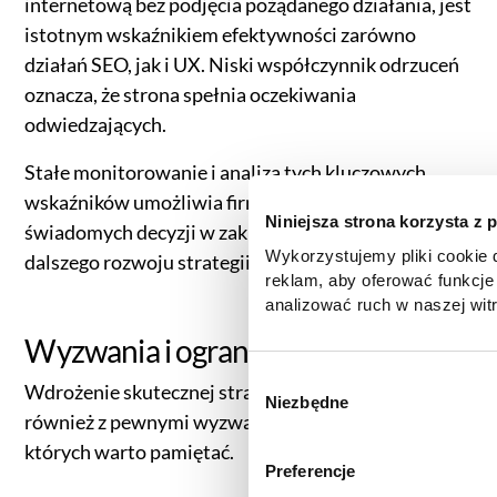
internetową bez podjęcia pożądanego działania, jest
istotnym wskaźnikiem efektywności zarówno
działań SEO, jak i UX. Niski współczynnik odrzuceń
oznacza, że strona spełnia oczekiwania
odwiedzających.
Stałe monitorowanie i analiza tych kluczowych
wskaźników umożliwia firmom podejmowanie
Niniejsza strona korzysta z 
świadomych decyzji w zakresie optymalizacji i
Wykorzystujemy pliki cookie d
dalszego rozwoju strategii SEM.
reklam, aby oferować funkcje
analizować ruch w naszej witr
korzystasz z naszej witryny,
Wyzwania i ograniczenia SEM
zgody, udostępniamy partne
reklamowym i analitycznym. 
W
Wdrożenie skutecznej strategii SEM wiąże się
informacje z innymi danymi o
Niezbędne
y
również z pewnymi wyzwaniami i ograniczeniami, o
uzyskanymi podczas korzysta
b
których warto pamiętać.
informacje dotyczące przetw
ó
Preferencje
znajdą Państwo klikając w pon
r