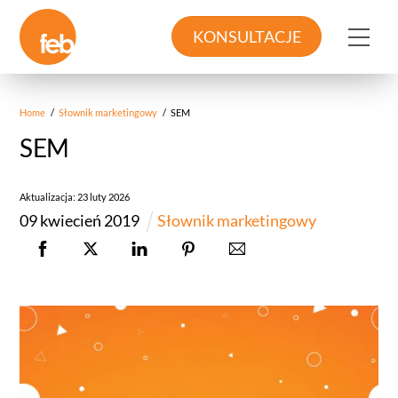
Skip
to
Me
KONSULTACJE
content
Home
/
Słownik marketingowy
/
SEM
SEM
Aktualizacja:
23
luty
2026
09
kwiecień
2019
Słownik marketingowy