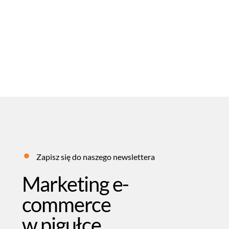
Query fan-out
04
LIPIEC
2025
REDAKCJA FEB
SŁOWNIK MARKETINGOWY
Zapisz się do naszego newslettera
Marketing e-
commerce
w pigułce.