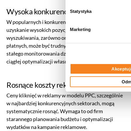
do
Polityki cookies
,
Prefere
z
(zestawienie poszczególnych
Wysoka konkurencja
g
Statystyka
prywatności
.
o
W popularnych i konkurencyjnych branżach
d
uzyskanie wysokich pozycji w wynikach
Marketing
y
wyszukiwania, zarówno organicznych, jak i
płatnych, może być trudnym zadaniem. Wymaga to
stałego monitorowania działań konkurencji oraz
ciągłej optymalizacji własnych kampanii.
Akceptuj
Odm
Rosnące koszty reklam
Ceny kliknięć w reklamy w modelu PPC, szczególnie
w najbardziej konkurencyjnych sektorach, mogą
systematycznie rosnąć. Wymaga to od firm
starannego planowania budżetu i optymalizacji
wydatków na kampanie reklamowe.