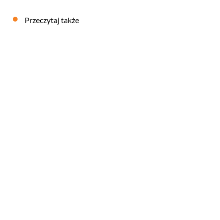
Przeczytaj także
Influencer
23
LUTY
2026
REDAKCJA FEB
SŁOWNIK MARKETINGOWY