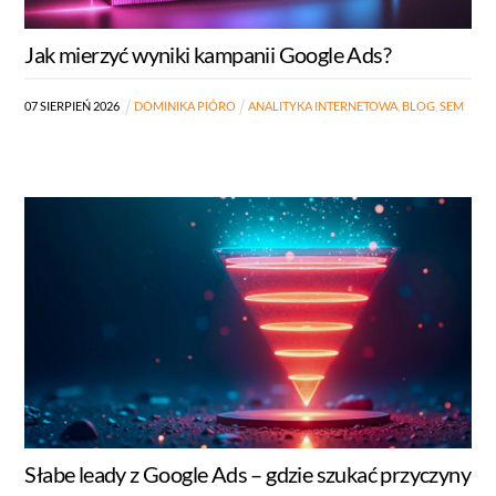
Jak mierzyć wyniki kampanii Google Ads?
07
SIERPIEŃ
2026
DOMINIKA PIÓRO
ANALITYKA INTERNETOWA
,
BLOG
,
SEM
Słabe leady z Google Ads – gdzie szukać przyczyny