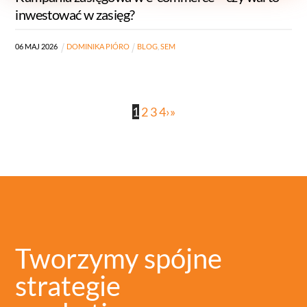
inwestować w zasięg?
06
MAJ
2026
DOMINIKA PIÓRO
BLOG
,
SEM
1
2
3
4
›
»
Tworzymy spójne
strategie