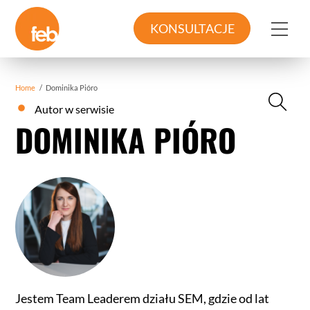
Skip
to
Me
KONSULTACJE
content
Home
/
Dominika Pióro
Autor w serwisie
DOMINIKA PIÓRO
Jestem Team Leaderem działu SEM, gdzie od lat