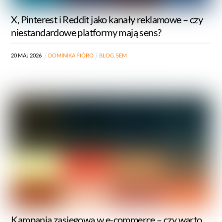
X, Pinterest i Reddit jako kanały reklamowe – czy
niestandardowe platformy mają sens?
20
MAJ
2026
DOMINIKA PIÓRO
BLOG
,
SEM
Kampania zasięgowa w e-commerce – czy warto