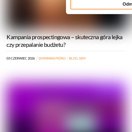
Odm
Kampania prospectingowa – skuteczna góra lejka
czy przepalanie budżetu?
03
CZERWIEC
2026
DOMINIKA PIÓRO
BLOG
,
SEM