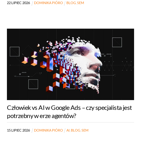
22
LIPIEC
2026
DOMINIKA PIÓRO
BLOG
,
SEM
Człowiek vs AI w Google Ads – czy specjalista jest
potrzebny w erze agentów?
15
LIPIEC
2026
DOMINIKA PIÓRO
AI
,
BLOG
,
SEM