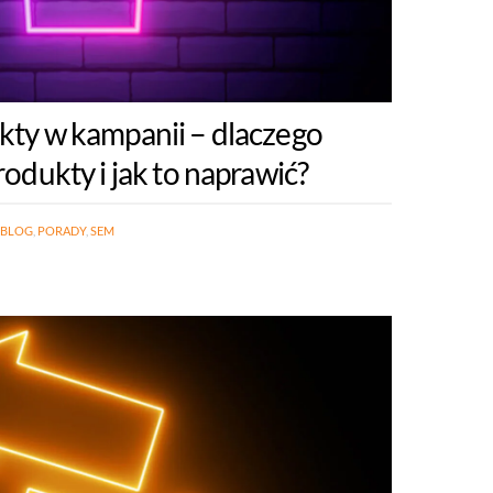
ty w kampanii – dlaczego
odukty i jak to naprawić?
BLOG
,
PORADY
,
SEM