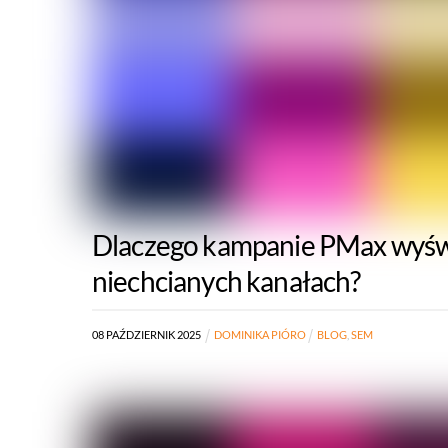
Dlaczego kampanie PMax wyświ
niechcianych kanałach?
08
PAŹDZIERNIK
2025
DOMINIKA PIÓRO
BLOG
,
SEM