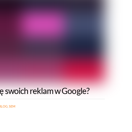
zę swoich reklam w Google?
BLOG
,
SEM