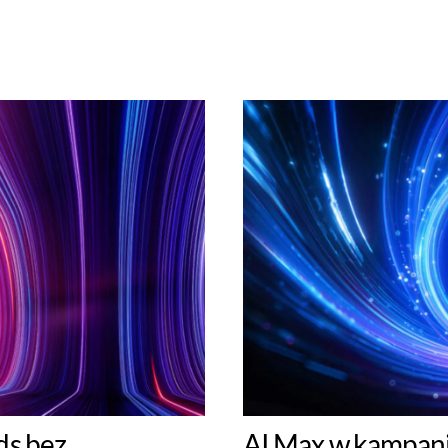
ds bez
AI Max w kampania