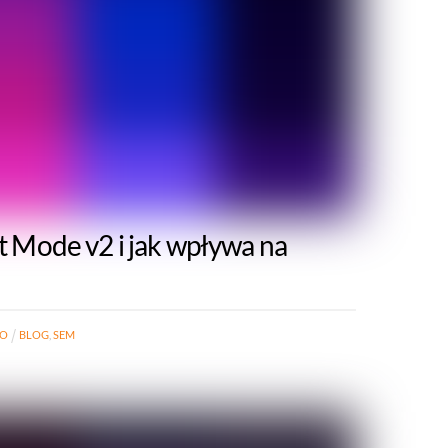
 Mode v2 i jak wpływa na
RO
BLOG
,
SEM