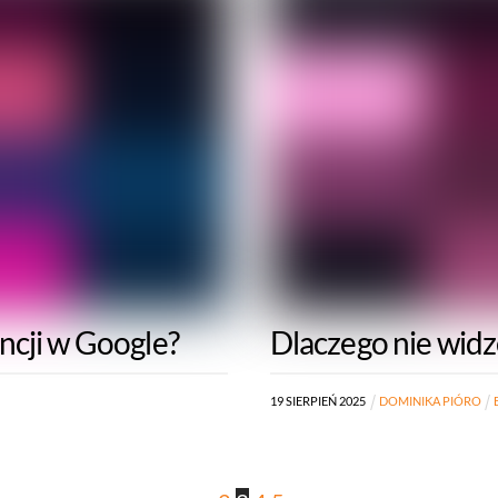
ncji w Google?
Dlaczego nie wid
19
SIERPIEŃ
2025
DOMINIKA PIÓRO