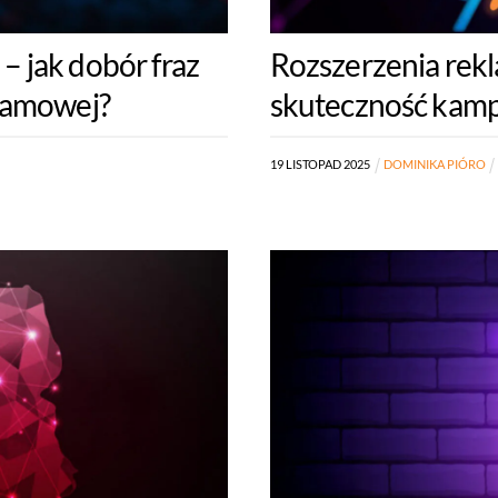
 jak dobór fraz
Rozszerzenia rek
klamowej?
skuteczność kamp
19
LISTOPAD
2025
DOMINIKA PIÓRO