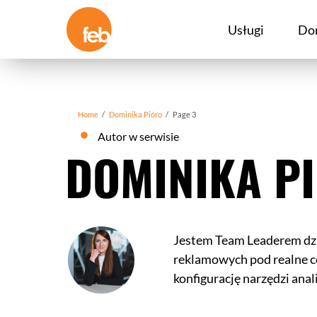
Skip
to
Usługi
Do
content
Home
/
Dominika Pióro
/
Page 3
Autor w serwisie
DOMINIKA P
Jestem Team Leaderem dzia
reklamowych pod realne ce
konfigurację narzędzi anal