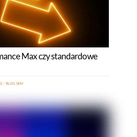
mance Max czy standardowe
RO
BLOG
,
SEM