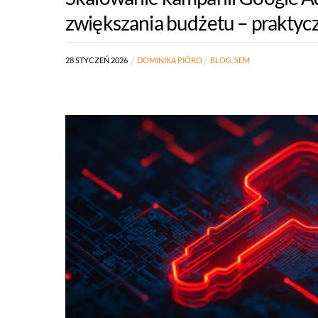
zwiększania budżetu – praktycz
28
STYCZEŃ
2026
DOMINIKA PIÓRO
BLOG
,
SEM