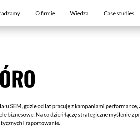
radzamy
O firmie
Wiedza
Case studies
IÓRO
łu SEM, gdzie od lat pracuję z kampaniami performance, a
le biznesowe. Na co dzień łączę strategiczne myślenie z p
itycznych i raportowanie.