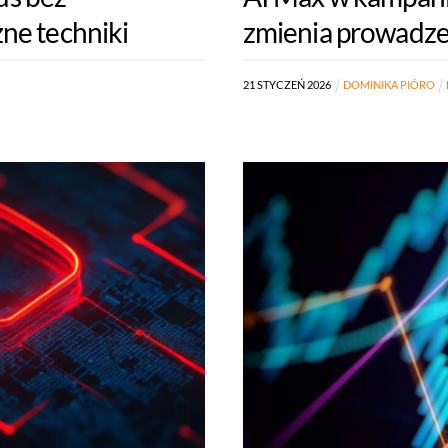
ne techniki
zmienia prowadze
21
STYCZEŃ
2026
DOMINIKA PIÓRO