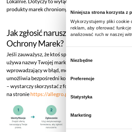
Lokalnie. Dotyczy to wyłącznie firm, które sprzedają
produkty marek chronionych.
Niniejsza strona korzysta z 
Wykorzystujemy pliki cookie d
reklam, aby oferować funkcje
Jak zgłosić naruszenie Warunków
analizować ruch w naszej witr
korzystasz z naszej witryny,
Ochrony Marek?
zgody, udostępniamy partne
Jeśli zauważysz, że ktoś sprzedaje podróbki lub
reklamowym i analitycznym. 
W
informacje z innymi danymi o
Niezbędne
y
używa nazwy Twojej marki w sposób
uzyskanymi podczas korzysta
b
wprowadzający w błąd, możesz to zgłosić. Allegro
informacje dotyczące przetw
ó
umożliwia bezpośredni kontakt w takich sytuacjach
Preferencje
znajdą Państwo klikając w pon
r
– wystarczy skorzystać z formularza kontaktowego
do
Polityki cookies
,
Prefere
z
(zestawienie poszczególnych
na stronie
https://allegro.pl/pomoc/kontakt
g
Statystyka
prywatności
.
o
d
Marketing
y