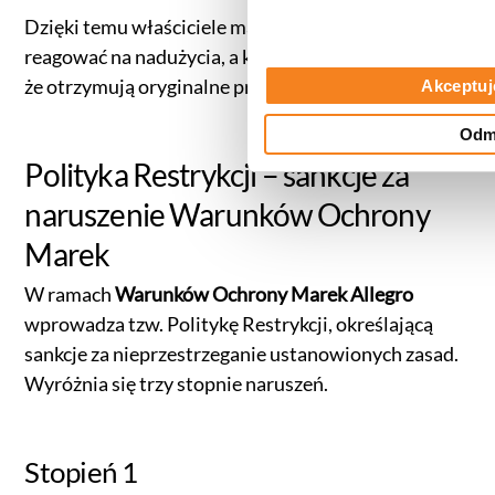
Dzięki temu właściciele marek mogą szybciej
reagować na nadużycia, a kupujący mają pewność,
że otrzymują oryginalne produkty.
Akceptuj
Odm
Polityka Restrykcji – sankcje za
naruszenie Warunków Ochrony
Marek
W ramach
Warunków Ochrony Marek Allegro
wprowadza tzw. Politykę Restrykcji, określającą
sankcje za nieprzestrzeganie ustanowionych zasad.
Wyróżnia się trzy stopnie naruszeń.
Stopień 1