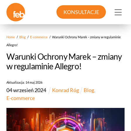
Skip
to
Me
KONSULTACJE
content
Home
/
Blog
/
E-commerce
/
Warunki Ochrony Marek – zmiany w regulaminie
Allegro!
Warunki Ochrony Marek – zmiany
w regulaminie Allegro!
Aktualizacja:
14
maj
2026
04
wrzesień
2024
Konrad Róg
Blog
,
E-commerce