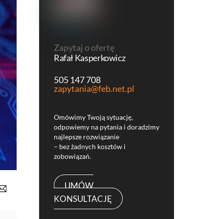
Zapytaj o ofertę
Rafał Kasperkowicz
505 147 708
zapytania@feb.net.pl
Omówimy Twoją sytuację,
odpowiemy na pytania i doradzimy
najlepsze rozwiązanie
– bez żadnych kosztów i
zobowiązań.
UMÓW
KONSULTACJĘ