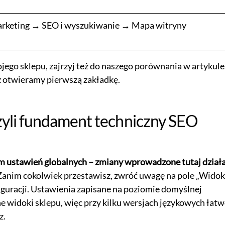
rketing → SEO i wyszukiwanie → Mapa witryny
ojego sklepu, zajrzyj też do naszego porównania w artykul
az otwieramy pierwszą zakładkę.
zyli fundament techniczny SEO
m ustawień globalnych – zmiany wprowadzone tutaj działa
anim cokolwiek przestawisz, zwróć uwagę na pole „Widok
guracji. Ustawienia zapisane na poziomie domyślnej
e widoki sklepu, więc przy kilku wersjach językowych łatw
z.