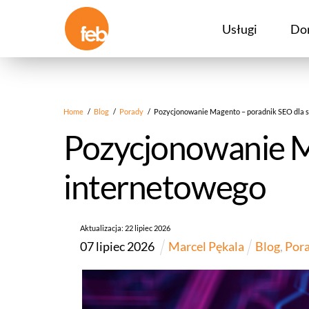
Skip
to
Usługi
Do
content
Home
/
Blog
/
Porady
/
Pozycjonowanie Magento – poradnik SEO dla 
Pozycjonowanie M
internetowego
Aktualizacja:
22
lipiec
2026
07
lipiec
2026
Marcel Pękala
Blog
,
Por