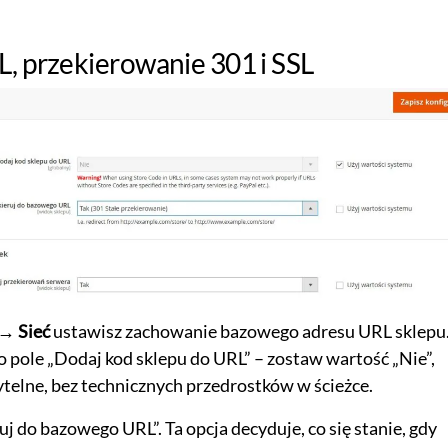
, przekierowanie 301 i SSL
 → Sieć
ustawisz zachowanie bazowego adresu URL sklepu
to pole „Dodaj kod sklepu do URL” – zostaw wartość „Nie”,
ytelne, bez technicznych przedrostków w ścieżce.
 do bazowego URL”. Ta opcja decyduje, co się stanie, gdy