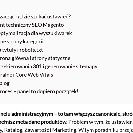
acząć i gdzie szukać ustawień?
ment techniczny SEO Magento
Optymalizacja dla wyszukiwarek
ne strony kategorii
tytuły i robots.txt
ona główna i strony statyczne
rzekierowania 301 i generowanie sitemapy
ralne i Core Web Vitals
 blog
oces – panel to dopiero początek!
elu administracyjnym – to tam włączysz canonicale, skró
pełnisz meta dane produktów.
Problem w tym, że ustawien
py, Katalog, Zawartość i Marketing. W tym poradniku przejd