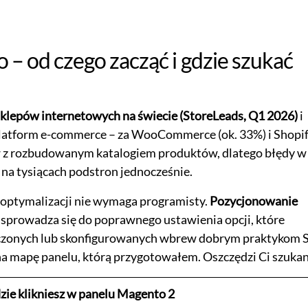
– od czego zacząć i gdzie szukać
klepów internetowych na świecie (StoreLeads, Q1 2026)
i
platform e-commerce – za WooCommerce (ok. 33%) i Shopi
ów z rozbudowanym katalogiem produktów, dlatego błędy w 
ę na tysiącach podstron jednocześnie.
 optymalizacji nie wymaga programisty.
Pozycjonowanie
prowadza się do poprawnego ustawienia opcji, które
łączonych lub skonfigurowanych wbrew dobrym praktykom 
na mapę panelu, którą przygotowałem. Oszczędzi Ci szukan
zie klikniesz w panelu Magento 2