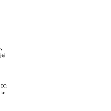
fy
jej
SEO.
ia: