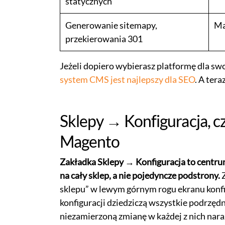
statycznych
Generowanie sitemapy,
Ma
przekierowania 301
Jeżeli dopiero wybierasz platformę dla sw
system CMS jest najlepszy dla SEO
. A ter
Sklepy → Konfiguracja, c
Magento
Zakładka Sklepy → Konfiguracja to centru
na cały sklep, a nie pojedyncze podstrony.
Z
sklepu” w lewym górnym rogu ekranu konfi
konfiguracji dziedziczą wszystkie podrzędn
niezamierzoną zmianę w każdej z nich nara