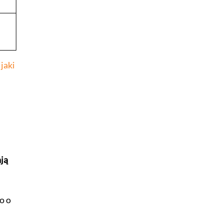
e
jaki
ją
o o