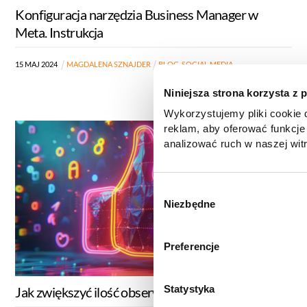
Konfiguracja narzędzia Business Manager w
Meta. Instrukcja
15
MAJ
2024
MAGDALENA SZNAJDER
BLOG
,
SOCIAL MEDIA
Niniejsza strona korzysta z 
Wykorzystujemy pliki cookie d
reklam, aby oferować funkcje
analizować ruch w naszej witr
korzystasz z naszej witryny,
zgody, udostępniamy partne
reklamowym i analitycznym. 
W
informacje z innymi danymi o
Niezbędne
y
uzyskanymi podczas korzysta
b
informacje dotyczące przetw
ó
Preferencje
znajdą Państwo klikając w pon
r
do
Polityki cookies
,
Prefere
z
(zestawienie poszczególnych
g
Statystyka
Jak zwiększyć ilość obserwujących na Facebooku?
prywatności
.
o