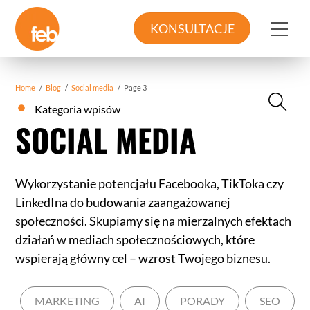
Skip
to
Me
KONSULTACJE
content
Home
/
Blog
/
Social media
/
Page 3
Kategoria wpisów
SOCIAL MEDIA
Wykorzystanie potencjału Facebooka, TikToka czy
LinkedIna do budowania zaangażowanej
społeczności. Skupiamy się na mierzalnych efektach
działań w mediach społecznościowych, które
wspierają główny cel – wzrost Twojego biznesu.
MARKETING
AI
PORADY
SEO