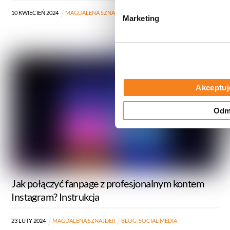
d
10
KWIECIEŃ
2024
MAGDALENA SZNAJDER
BLOG
,
SOCIAL MEDIA
Marketing
y
Akceptuj
Odm
Jak połączyć fanpage z profesjonalnym kontem
Instagram? Instrukcja
23
LUTY
2024
MAGDALENA SZNAJDER
BLOG
,
SOCIAL MEDIA