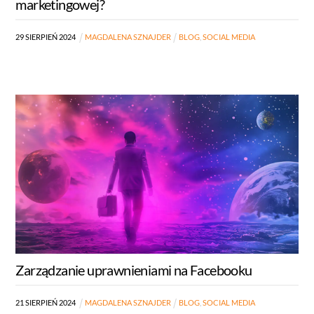
marketingowej?
29
SIERPIEŃ
2024
MAGDALENA SZNAJDER
BLOG
,
SOCIAL MEDIA
Zarządzanie uprawnieniami na Facebooku
21
SIERPIEŃ
2024
MAGDALENA SZNAJDER
BLOG
,
SOCIAL MEDIA