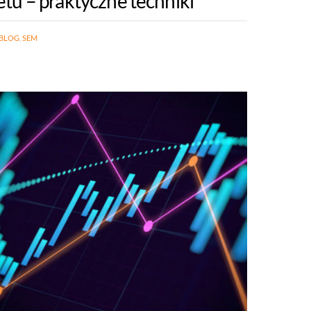
tu – praktyczne techniki
BLOG
,
SEM