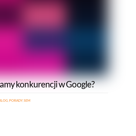
lamy konkurencji w Google?
BLOG
,
PORADY
,
SEM