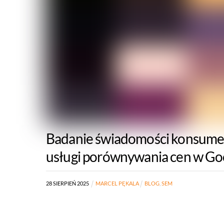
Badanie świadomości konsume
usługi porównywania cen w Goo
28
SIERPIEŃ
2025
MARCEL PĘKALA
BLOG
,
SEM