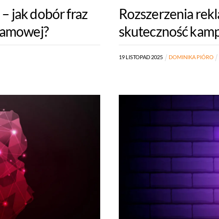
 jak dobór fraz
Rozszerzenia rek
klamowej?
skuteczność kamp
19
LISTOPAD
2025
DOMINIKA PIÓRO