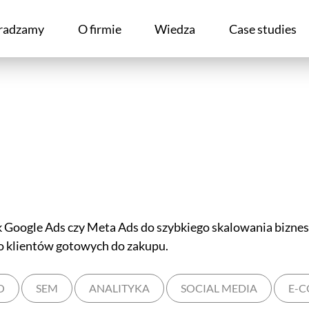
radzamy
O firmie
Wiedza
Case studies
Google Ads czy Meta Ads do szybkiego skalowania biznesu
do klientów gotowych do zakupu.
O
SEM
ANALITYKA
SOCIAL MEDIA
E-