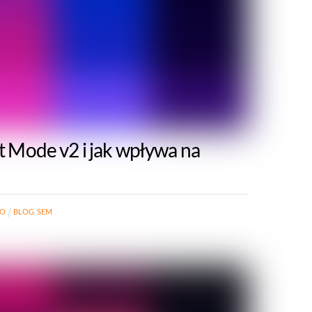
 Mode v2 i jak wpływa na
RO
BLOG
,
SEM