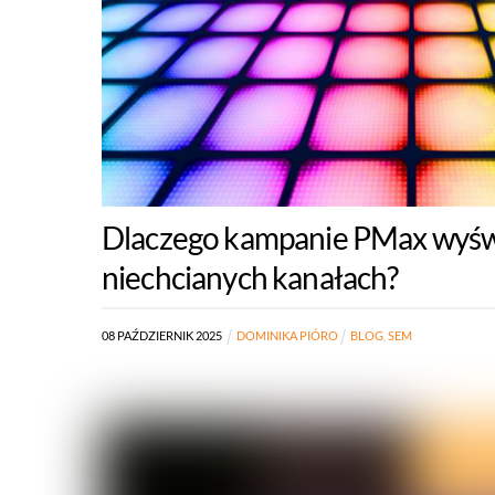
Dlaczego kampanie PMax wyświ
niechcianych kanałach?
08
PAŹDZIERNIK
2025
DOMINIKA PIÓRO
BLOG
,
SEM