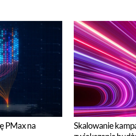
ię PMax na
Skalowanie kampa