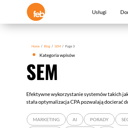
Skip
to
Usługi
Do
content
Home
/
Blog
/
SEM
/
Page 3
Kategoria wpisów
SEM
Efektywne wykorzystanie systemów takich jak 
stała optymalizacja CPA pozwalają docierać 
MARKETING
AI
PORADY
SE