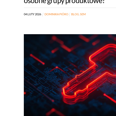
osobne grupy produktowe?
04
LUTY
2026
DOMINIKA PIÓRO
BLOG
,
SEM