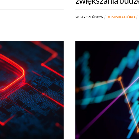
zwiększania budże
28
STYCZEŃ
2026
DOMINIKA PIÓRO