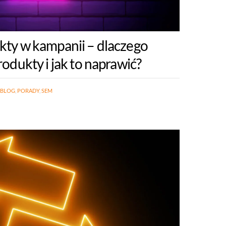
ty w kampanii – dlaczego
odukty i jak to naprawić?
BLOG
,
PORADY
,
SEM