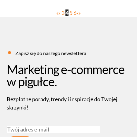
«
‹
3
4
5
6
›
»
Zapisz się do naszego newslettera
Marketing e-commerce
w pigułce.
Bezpłatne porady, trendy i inspiracje do Twojej
skrzynki!