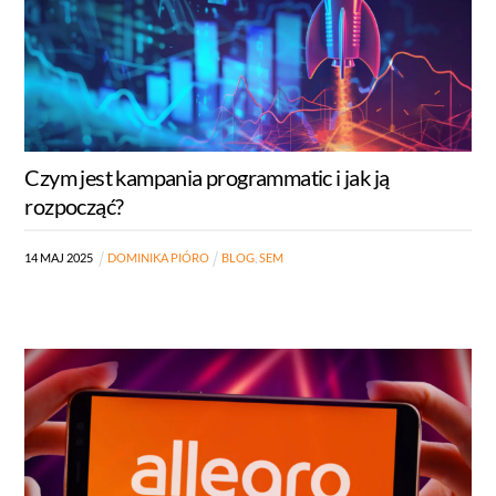
Czym jest kampania programmatic i jak ją
rozpocząć?
14
MAJ
2025
DOMINIKA PIÓRO
BLOG
,
SEM