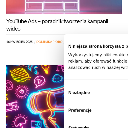
YouTube Ads – poradnik tworzenia kampanii
wideo
16
KWIECIEŃ
2025
DOMINIKA PIÓRO
BLOG
,
PORADY
,
SEM
Niniejsza strona korzysta z 
Wykorzystujemy pliki cookie d
reklam, aby oferować funkcje
analizować ruch w naszej witr
korzystasz z naszej witryny,
zgody, udostępniamy partne
reklamowym i analitycznym. 
W
informacje z innymi danymi o
Niezbędne
y
uzyskanymi podczas korzysta
b
informacje dotyczące przetw
ó
Preferencje
znajdą Państwo klikając w pon
r
do
Polityki cookies
,
Prefere
z
(zestawienie poszczególnych
g
Statystyka