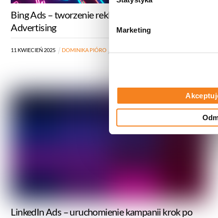
prywatności
.
o
Bing Ads – tworzenie reklam w Microsoft
d
Advertising
Marketing
y
11
KWIECIEŃ
2025
DOMINIKA PIÓRO
BLOG
,
SEM
Akceptuj
Odm
LinkedIn Ads – uruchomienie kampanii krok po