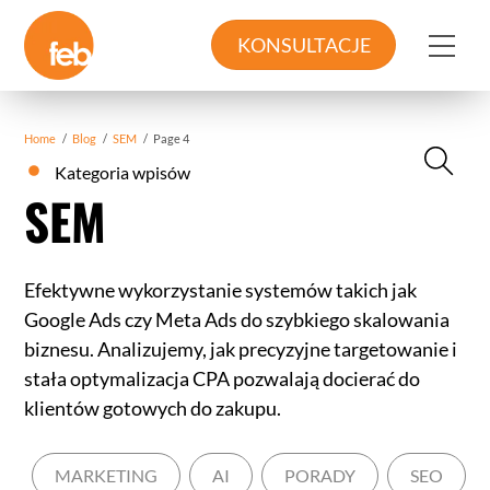
Skip
to
Me
KONSULTACJE
content
Home
/
Blog
/
SEM
/
Page 4
Kategoria wpisów
SEM
Efektywne wykorzystanie systemów takich jak
Google Ads czy Meta Ads do szybkiego skalowania
biznesu. Analizujemy, jak precyzyjne targetowanie i
stała optymalizacja CPA pozwalają docierać do
klientów gotowych do zakupu.
MARKETING
AI
PORADY
SEO